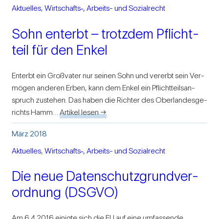
Aktu­elles
, 
Wirtschafts‑, Arbeits- und Sozi­al­recht
Sohn ent­erbt – trotzdem Pflicht­
teil für den Enkel
Ent­erbt ein Groß­vater nur seinen Sohn und ver­erbt sein Ver­
mögen anderen Erben, kann dem Enkel ein Pflicht­teils­an­
spruch zustehen. Das haben die Richter des Ober­lan­des­ge­
richts Hamm…
Artikel lesen →
März 2018
Aktu­elles
, 
Wirtschafts‑, Arbeits- und Sozi­al­recht
Die neue Daten­schutz­grund­ver­
ord­nung (DSGVO)
Am 6.4.2016 einigte sich die EU auf eine umfas­sende