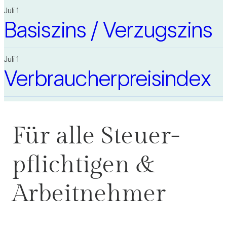
Juli 1
Basis­zins /​​ Ver­zugs­zins
Juli 1
Ver­brau­cher­preis­index
Für alle Steu­er­
pflich­tigen &
Arbeit­nehmer