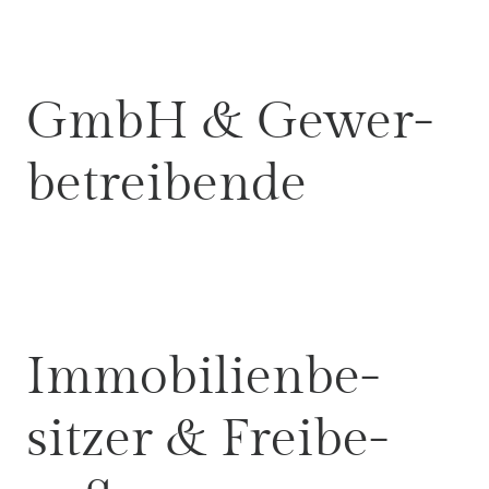
GmbH & Gewer­
be­trei­bende
Immo­bi­li­en­be­
sitzer & Frei­be­