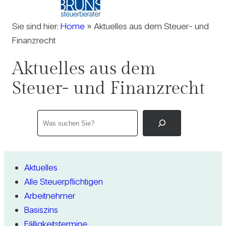
Sie sind hier:
Home
»
Aktuelles aus dem Steuer- und
Finanzrecht
Aktu­elles aus dem
Steuer- und Finanz­recht
V
o
l
l
Aktu­elles
Alle Steu­er­pflich­tigen
t
Arbeit­nehmer
e
Basis­zins
x
Fäl­lig­keits­ter­mine