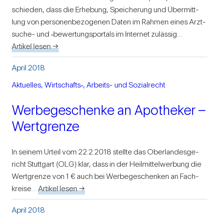
schieden, dass die Erhe­bung, Spei­che­rung und Über­mitt­
lung von per­so­nen­be­zo­genen Daten im Rahmen eines Arzt­­­
suche- und ‑bewer­tungs­por­tals im Internet zulässig…
Artikel lesen →
April 2018
Aktu­elles
, 
Wirtschafts‑, Arbeits- und Sozi­al­recht
Wer­be­ge­schenke an Apo­theker –
Wert­grenze
In seinem Urteil vom 22.2.2018 stellte das Ober­lan­des­ge­
richt Stutt­gart (OLG) klar, dass in der Heil­mit­tel­wer­bung die
Wert­grenze von 1 € auch bei Wer­be­ge­schenken an Fach­
kreise…
Artikel lesen →
April 2018