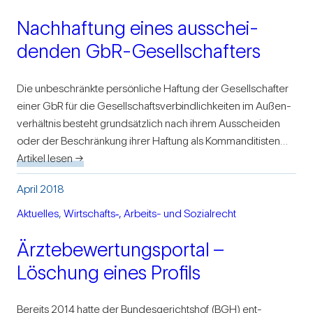
Nach­haf­tung eines aus­schei­
denden GbR-Gesel­l­­schaf­­ters
Die unbe­schränkte per­sön­liche Haf­tung der Gesell­schafter
einer GbR für die Gesell­schafts­ver­bind­lich­keiten im Außen­
ver­hältnis besteht grund­sätz­lich nach ihrem Aus­scheiden
oder der Beschrän­kung ihrer Haf­tung als Kom­man­di­tisten…
Artikel lesen →
April 2018
Aktu­elles
, 
Wirtschafts‑, Arbeits- und Sozi­al­recht
Ärz­te­be­wer­tungs­portal –
Löschung eines Pro­fils
Bereits 2014 hatte der Bun­des­ge­richtshof (BGH) ent­