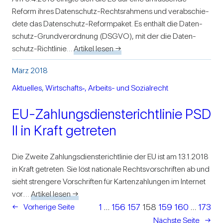
Reform ihres Daten­­­schutz-Rechts­rah­­mens und ver­ab­schie­
dete das Daten­­­schutz-Refor­m­­paket. Es ent­hält die Daten­­­
schutz-Grun­d­­ver­­or­d­­nung (DSGVO), mit der die Daten­­­
schutz-Rich­t­­linie…
Artikel lesen →
März 2018
Aktu­elles
, 
Wirtschafts‑, Arbeits- und Sozi­al­recht
EU-Zah­­lungs­­­di­ens­te­rich­t­­linie PSD
II in Kraft getreten
Die Zweite Zah­lungs­dienste­richt­linie der EU ist am 13.1.2018
in Kraft getreten. Sie löst natio­nale Rechts­vor­schriften ab und
sieht stren­gere Vor­schriften für Kar­ten­zah­lungen im Internet
vor.…
Artikel lesen →
1
…
156
157
158
159
160
…
173
←
Vor­he­rige Seite
Nächste Seite
→