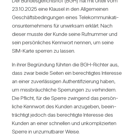
Der Bun­des­ge­richtshof (BGH) hat mit Urteil vom
23.10.2025 eine Klausel in den All­ge­meinen
Geschäfts­be­din­gungen eines Tele­kom­mu­ni­ka­ti­
ons­un­ter­neh­mens für unwirksam erklärt. Nach
dieser musste der Kunde seine Ruf­nummer und
sein per­sön­li­ches Kenn­wort nennen, um seine
SIM-Karte sperren zu lassen.
In ihrer Begrün­dung führten die BGH-Richter aus,
dass zwar beide Seiten ein berech­tigtes Inter­esse
an einer zuver­läs­sigen Authen­ti­fi­zie­rung haben,
um miss­bräuch­liche Sper­rungen zu ver­hin­dern.
Die Pflicht, für die Sperre zwin­gend das per­sön­
liche Kenn­wort des Kunden anzu­geben, beein­
träch­tigt jedoch das berech­tigte Inter­esse des
Kunden an einer schnellen und unkom­pli­zierten
Sperre in unzu­mut­barer Weise.