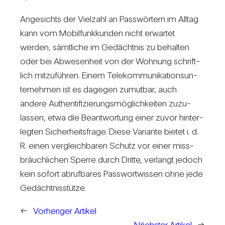
Ange­sichts der Viel­zahl an Pass­wör­tern im Alltag
kann vom Mobil­funk­kunden nicht erwartet
werden, sämt­liche im Gedächtnis zu behalten
oder bei Abwe­sen­heit von der Woh­nung schrift­
lich mit­zu­führen. Einem Tele­kom­mu­ni­ka­ti­ons­un­
ter­nehmen ist es dagegen zumutbar, auch
andere Authen­ti­fi­zie­rungs­mög­lich­keiten zuzu­
lassen, etwa die Beant­wor­tung einer zuvor hin­ter­
legten Sicher­heits­frage. Diese Vari­ante bietet i. d.
R. einen ver­gleich­baren Schutz vor einer miss­
bräuch­li­chen Sperre durch Dritte, ver­langt jedoch
kein sofort abruf­bares Pass­wort­wissen ohne jede
Gedächt­nis­stütze.
←
Vorheriger Artikel
Nächster Artikel
→