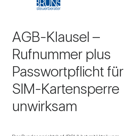
AGB-Klausel –
Ruf­nummer plus
Pass­wort­pflicht für
SIM-Kar­ten­sperre
unwirksam