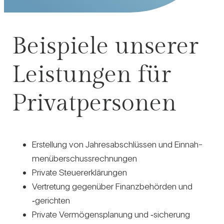
Bei­spiele unserer
Leis­tungen für
Pri­vat­per­sonen
Erstel­lung von Jah­res­ab­schlüssen und Ein­nah­
men­über­schuss­rech­nungen
Pri­vate Steu­er­erklä­rungen
Ver­tre­tung gegen­über Finanz­be­hörden und
‑gerichten
Pri­vate Ver­mö­gens­pla­nung und ‑siche­rung