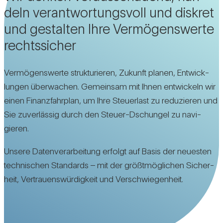
deln ver­ant­wor­tungs­voll und dis­kret
und gestalten Ihre Ver­mö­gens­werte
rechts­si­cher
Ver­mö­gens­werte struk­tu­rieren, Zukunft planen, Ent­wick­
lungen über­wa­chen. Gemeinsam mit Ihnen ent­wi­ckeln wir
einen Finanz­fahr­plan, um Ihre Steu­er­last zu redu­zieren und
Sie zuver­lässig durch den Steuer-Dschungel zu navi­
gieren.
Unsere Daten­ver­ar­bei­tung erfolgt auf Basis der neu­esten
tech­ni­schen Stan­dards – mit der größt­mög­li­chen Sicher­
heit, Ver­trau­ens­wür­dig­keit und Ver­schwie­gen­heit.