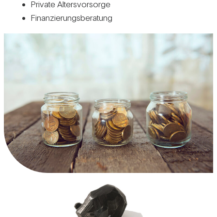
Pri­vate Alters­vor­sorge
Finan­zie­rungs­be­ra­tung