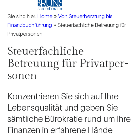
Sie sind hier:
Home
»
Von Steuerberatung bis
Finanzbuchführung
»
Steuerfachliche Betreuung für
Privatpersonen
Steu­er­fach­liche
Betreuung für Pri­vat­per­
sonen
Kon­zen­trieren Sie sich auf Ihre
Lebens­qua­lität und geben Sie
sämt­liche Büro­kratie rund um Ihre
Finanzen in erfah­rene Hände