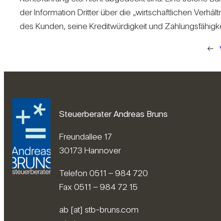
der Infor­ma­tion Dritter über die „wirt­schaft­li­chen Ver­hält
des Kunden, seine Kre­dit­wür­dig­keit und Zah­lungs­fä­hig­ke
←
Steuerberater Andreas Bruns
Freundallee 17
30173 Hannover
Telefon 0511 – 984 720
Fax 0511 – 984 72 15
ab [at] stb-bruns.com