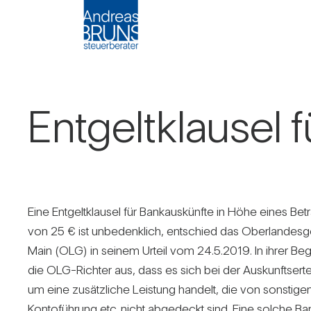
Ent­gelt­klausel 
Eine Ent­gelt­klausel für Bank­aus­künfte in Höhe eines Be
von 25 € ist unbe­denk­lich, ent­schied das Ober­lan­des­ge
Main (OLG) in seinem Urteil vom 24.5.2019. In ihrer Beg
die OLG-Richter aus, dass es sich bei der Aus­kunfts­er­t
um eine zusätz­liche Leis­tung han­delt, die von sons­tig
Kon­to­füh­rung etc. nicht abge­deckt sind. Eine solche Ban