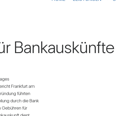
für Bank­aus­künfte
trages
­richt Frank­furt am
rün­dung führten
ei­lung durch die Bank
en Gebühren für
k­aus­kunft dient