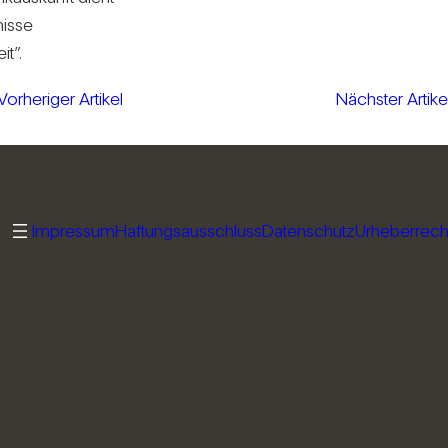
­nisse
it”.
Vorheriger Artikel
Nächster Artike
Impressum
Haftungsausschluss
Datenschutz
Urheberrech