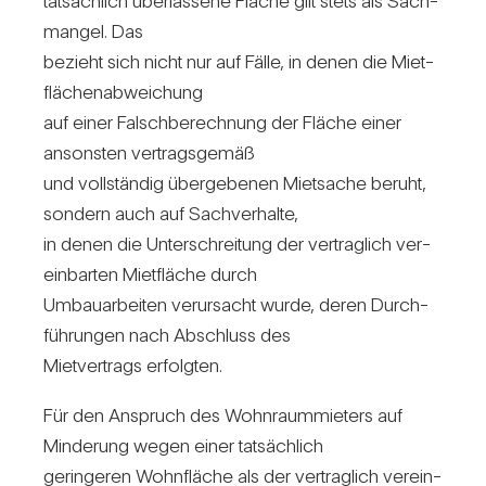
tat­säch­lich über­las­sene Fläche gilt stets als Sach­
mangel. Das
bezieht sich nicht nur auf Fälle, in denen die Miet­
flä­chen­ab­wei­chung
auf einer Falsch­be­rech­nung der Fläche einer
ansonsten ver­trags­gemäß
und voll­ständig über­ge­benen Miet­sache beruht,
son­dern auch auf Sach­ver­halte,
in denen die Unter­schrei­tung der ver­trag­lich ver­
ein­barten Miet­fläche durch
Umbau­ar­beiten ver­ur­sacht wurde, deren Durch­
füh­rungen nach Abschluss des
Miet­ver­trags erfolgten.
Für den Anspruch des Wohn­raum­mie­ters auf
Min­de­rung wegen einer tat­säch­lich
gerin­geren Wohn­fläche als der ver­trag­lich ver­ein­