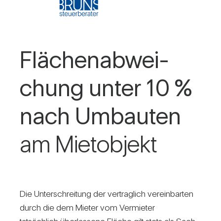
Flä­chen­ab­wei­
chung unter 10 %
nach Umbauten
am Miet­ob­jekt
Die Unter­schrei­tung der ver­trag­lich ver­ein­barten
durch die dem Mieter vom Ver­mieter