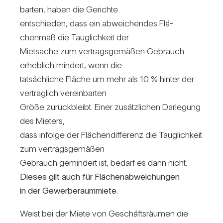
barten, haben die Gerichte
ent­schieden, dass ein abwei­chendes Flä­
chenmaß die Taug­lich­keit der
Miet­sache zum ver­trags­ge­mäßen Gebrauch
erheb­lich min­dert, wenn die
tat­säch­liche Fläche um mehr als 10 % hinter der
ver­trag­lich ver­ein­barten
Größe zurück­bleibt. Einer zusätz­li­chen Dar­le­gung
des Mie­ters,
dass infolge der Flä­chen­dif­fe­renz die Taug­lich­keit
zum ver­trags­ge­mäßen
Gebrauch gemin­dert ist, bedarf es dann nicht.
Dieses gilt auch für Flä­chen­ab­wei­chungen
in der Gewer­be­raum­miete.
Weist bei der Miete von Geschäfts­räumen die