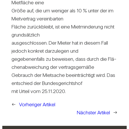
Miet­fläche eine
Größe auf, die um weniger als 10 % unter der im
Miet­ver­trag ver­ein­barten
Fläche zurück­bleibt, ist eine Miet­min­de­rung nicht
grund­sätz­lich
aus­ge­schlossen. Der Mieter hat in diesem Fall
jedoch kon­kret dar­zu­legen und
gege­be­nen­falls zu beweisen, dass durch die Flä­
chen­ab­wei­chung der ver­trags­ge­mäße
Gebrauch der Miet­sache beein­träch­tigt wird. Das
ent­schied der Bun­des­ge­richtshof
mit Urteil vom 25.11.2020.
←
Vorheriger Artikel
Nächster Artikel
→