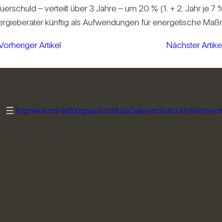
r­schuld – ver­teilt über 3 Jahre – um 20 % (1. + 2. Jahr je 7 
er­gie­be­rater künftig als Auf­wen­dungen für ener­ge­ti­sche Ma
Vorheriger Artikel
Nächster Artike
Impressum
Haftungsausschluss
Datenschutz
Urheberrech