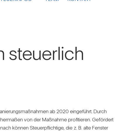
steu­er­lich
e­sa­nie­rungs­maß­nahmen ab 2020 ein­ge­führt. Durch
cher­maßen von der Maß­nahme pro­fi­tieren. Geför­dert
önnen Steu­er­pflich­tige, die z. B. alte Fenster