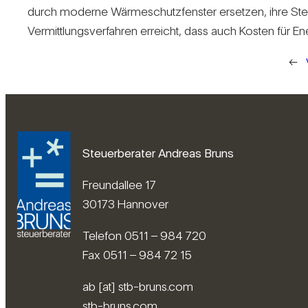
durch moderne Wär­me­schutz­fenster ersetzen, ihre Steu­e
Ver­mitt­lungs­ver­fahren erreicht, dass auch Kosten für En
←
Steuerberater Andreas Bruns
Freundallee 17
30173 Hannover
Telefon 0511 – 984 720
Fax 0511 – 984 72 15
ab [at] stb-bruns.com
stb-bruns.com