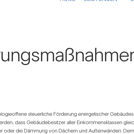
rungs­maß­nahmen 
lo­gie­of­fene steu­er­liche För­de­rung ener­ge­ti­scher Gebäu­d
erden, dass Gebäu­de­be­sitzer aller Ein­kom­mens­klassen glei­
r oder die Däm­mung von Dächern und Außen­wänden. Dem­nach k