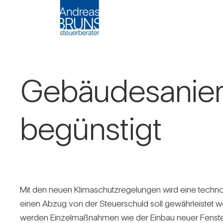
Gebäu­de­sa­nie­
begüns­tigt
Mit den neuen Kli­ma­schutz­re­ge­lungen wird eine tech­no­
einen Abzug von der Steu­er­schuld soll gewähr­leistet w
werden Ein­zel­maß­nahmen wie der Einbau neuer Fenste