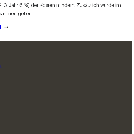
%, 3. Jahr 6 %) der Kosten min­dern. Zusätz­lich wurde im
ß­nahmen gelten.
l
→
te