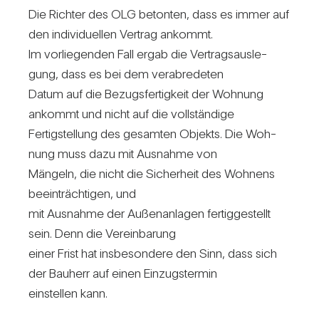
Die Richter des OLG betonten, dass es immer auf
den indi­vi­du­ellen Ver­trag ankommt.
Im vor­lie­genden Fall ergab die Ver­trags­aus­le­
gung, dass es bei dem ver­ab­re­deten
Datum auf die Bezugs­fer­tig­keit der Woh­nung
ankommt und nicht auf die voll­stän­dige
Fer­tig­stel­lung des gesamten Objekts. Die Woh­
nung muss dazu mit Aus­nahme von
Män­geln, die nicht die Sicher­heit des Woh­nens
beein­träch­tigen, und
mit Aus­nahme der Außen­an­lagen fer­tig­ge­stellt
sein. Denn die Ver­ein­ba­rung
einer Frist hat ins­be­son­dere den Sinn, dass sich
der Bau­herr auf einen Ein­zugs­termin
ein­stellen kann.