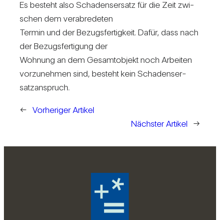
Es besteht also Scha­dens­er­satz für die Zeit zwi­
schen dem ver­ab­re­deten
Termin und der Bezugs­fer­tig­keit. Dafür, dass nach
der Bezugs­fer­ti­gung der
Woh­nung an dem Gesamt­ob­jekt noch Arbeiten
vor­zu­nehmen sind, besteht kein Scha­dens­er­
satz­an­spruch.
←
Vorheriger Artikel
Nächster Artikel
→