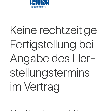
Keine recht­zei­tige
Fer­tig­stel­lung bei
Angabe des Her­
stel­lungs­ter­mins
im Ver­trag