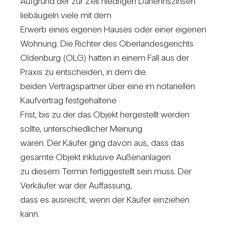
Auf­grund der zur Zeit nied­rigen Dar­lehns­zinsen
lieb­äu­geln viele mit dem
Erwerb eines eigenen Hauses oder einer eigenen
Woh­nung. Die Richter des Ober­lan­des­ge­richts
Olden­burg (OLG) hatten in einem Fall aus der
Praxis zu ent­scheiden, in dem die
beiden Ver­trags­partner über eine im nota­ri­ellen
Kauf­ver­trag fest­ge­hal­tene
Frist, bis zu der das Objekt her­ge­stellt werden
sollte, unter­schied­li­cher Mei­nung
waren. Der Käufer ging davon aus, dass das
gesamte Objekt inklu­sive Außen­an­lagen
zu diesem Termin fer­tig­ge­stellt sein muss. Der
Ver­käufer war der Auf­fas­sung,
dass es aus­reicht, wenn der Käufer ein­ziehen
kann.