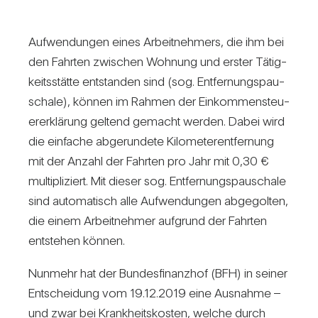
Auf­wen­dungen eines Arbeit­neh­mers, die ihm bei
den Fahrten zwi­schen Woh­nung und erster Tätig­
keits­stätte ent­standen sind (sog. Ent­fer­nungs­pau­
schale), können im Rahmen der Ein­kom­men­steu­
er­erklä­rung gel­tend gemacht werden. Dabei wird
die ein­fache abge­run­dete Kilo­me­ter­ent­fer­nung
mit der Anzahl der Fahrten pro Jahr mit 0,30 €
mul­ti­pli­ziert. Mit dieser sog. Ent­fer­nungs­pau­schale
sind auto­ma­tisch alle Auf­wen­dungen abge­golten,
die einem Arbeit­nehmer auf­grund der Fahrten
ent­stehen können.
Nun­mehr hat der Bun­des­fi­nanzhof (BFH) in seiner
Ent­schei­dung vom 19.12.2019 eine Aus­nahme –
und zwar bei Krank­heits­kosten, welche durch