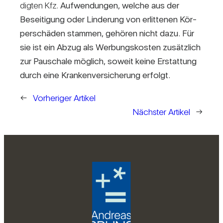
digten Kfz.
Auf­wen­dungen, welche aus der
Besei­ti­gung oder Lin­de­rung von erlit­tenen Kör­
per­schäden stammen, gehören nicht dazu. Für
sie ist ein Abzug als Wer­bungs­kosten zusätz­lich
zur Pau­schale mög­lich, soweit keine Erstat­tung
durch eine Kran­ken­ver­si­che­rung erfolgt.
←
Vorheriger Artikel
Nächster Artikel
→