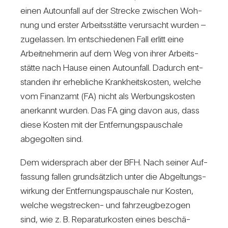
einen Auto­un­fall auf der Strecke zwi­schen Woh­
nung und erster Arbeits­stätte ver­ur­sacht wurden –
zuge­lassen. Im ent­schie­denen Fall erlitt eine
Arbeit­neh­merin auf dem Weg von ihrer Arbeits­
stätte nach Hause einen Auto­un­fall. Dadurch ent­
standen ihr erheb­liche Krank­heits­kosten, welche
vom Finanzamt (FA) nicht als Wer­bungs­kosten
aner­kannt wurden. Das FA ging davon aus, dass
diese Kosten mit der Ent­fer­nungs­pau­schale
abge­golten sind.
Dem wider­sprach aber der BFH. Nach seiner Auf­
fas­sung fallen grund­sätz­lich unter die Abgel­tungs­
wir­kung der Ent­fer­nungs­pau­schale nur Kosten,
welche weg­stre­cken- und fahr­zeug­be­zogen
sind, wie z. B. Repa­ra­tur­kosten eines beschä­