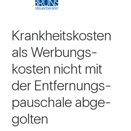
Krank­heits­kosten
als Wer­bungs­
kosten nicht mit
der Ent­fer­nungs­
pau­schale abge­
golten