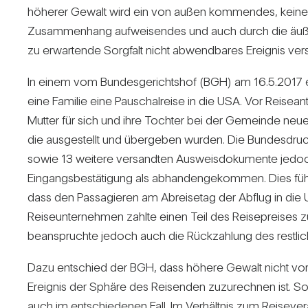
höherer Gewalt wird ein von außen kom­mendes, keinen 
Zusam­men­hang auf­wei­sendes und auch durch die äußers
zu erwar­tende Sorg­falt nicht abwend­bares Ereignis ver­
In einem vom Bun­des­ge­richtshof (BGH) am 16.5.2017 e
eine Familie eine Pau­schal­reise in die USA. Vor Rei­se­an­t
Mutter für sich und ihre Tochter bei der Gemeinde neue 
die aus­ge­stellt und über­geben wurden. Die Bun­des­dru­
sowie 13 wei­tere ver­sandten Aus­weis­do­ku­mente jedoc
Ein­gangs­be­stä­ti­gung als abhan­den­ge­kommen. Dies f
dass den Pas­sa­gieren am Abrei­setag der Abflug in die 
Rei­se­un­ter­nehmen zahlte einen Teil des Rei­se­preises 
bean­spruchte jedoch auch die Rück­zah­lung des rest­li­
Dazu ent­schied der BGH, dass höhere Gewalt nicht vor­
Ereignis der Sphäre des Rei­senden zuzu­rechnen ist. So 
auch im ent­schie­denen Fall. Im Ver­hältnis zum Rei­se­ver­an