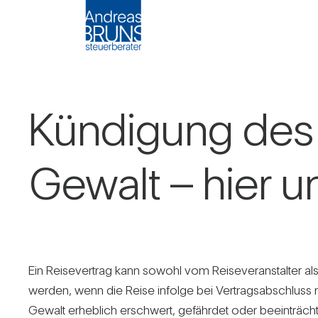
Kün­di­gung des
Gewalt – hier un
Ein Rei­se­ver­trag kann sowohl vom Rei­se­ver­an­stalter
werden, wenn die Reise infolge bei Ver­trags­ab­schluss n
Gewalt erheb­lich erschwert, gefährdet oder beein­träch­t