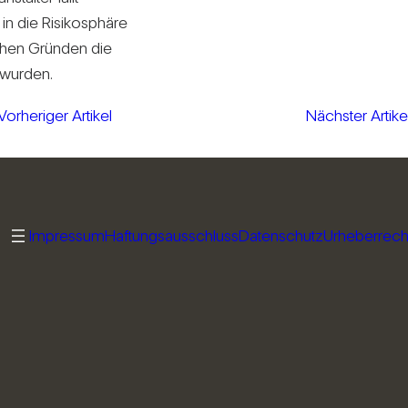
in die Risi­ko­sphäre
chen Gründen die
 wurden.
Vorheriger Artikel
Nächster Artike
Impressum
Haftungsausschluss
Datenschutz
Urheberrech