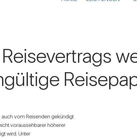
 Rei­se­ver­trags 
gül­tige Rei­se­pa­
 als auch vom Rei­senden gekün­digt
icht vor­aus­seh­barer höherer
igt wird. Unter