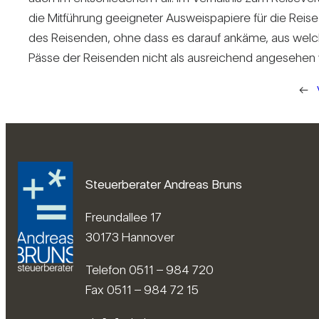
die Mit­füh­rung geeig­neter Aus­weis­pa­piere für die Reise 
des Rei­senden, ohne dass es darauf ankäme, aus wel­
Pässe der Rei­senden nicht als aus­rei­chend ange­sehen
←
Steuerberater Andreas Bruns
Freundallee 17
30173 Hannover
Telefon 0511 – 984 720
Fax 0511 – 984 72 15