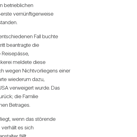
betrieb­li­chen
te ver­nünf­ti­ger­weise
standen.
nt­schie­denen Fall buchte
ritt bean­tragte die
Rei­se­pässe,
ckerei mel­dete diese
h wegen Nicht­vor­lie­gens einer
ührte wie­derum dazu,
USA ver­wei­gert wurde. Das
zurück; die Familie
chen Betrages.
liegt, wenn das stö­rende
ver­hält es sich
­stalter fällt