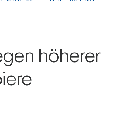
wegen höherer
piere