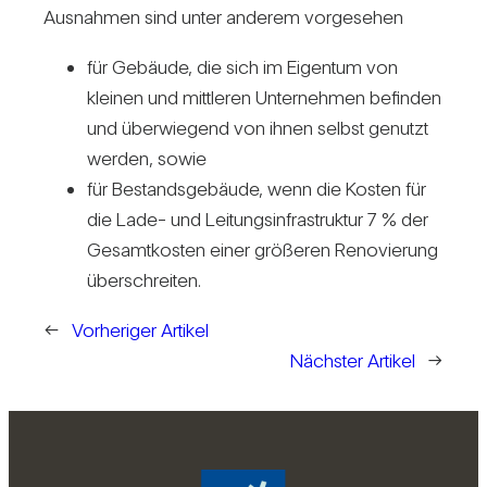
Aus­nahmen sind unter anderem vor­ge­sehen
für Gebäude, die sich im Eigentum von
kleinen und mitt­leren Unter­nehmen befinden
und über­wie­gend von ihnen selbst genutzt
werden, sowie
für Bestands­ge­bäude, wenn die Kosten für
die Lade- und Lei­tungs­in­fra­struktur 7 % der
Gesamt­kosten einer grö­ßeren Reno­vie­rung
über­schreiten.
←
Vorheriger Artikel
Nächster Artikel
→