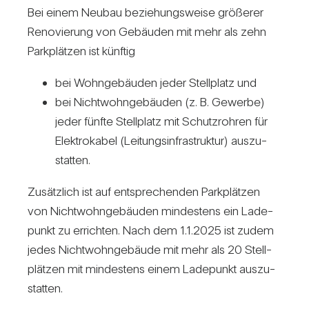
Bei einem Neubau bezie­hungs­weise grö­ßerer
Reno­vie­rung von Gebäuden mit mehr als zehn
Park­plätzen ist künftig
bei Wohn­ge­bäuden jeder Stell­platz und
bei Nicht­wohn­ge­bäuden (z. B. Gewerbe)
jeder fünfte Stell­platz mit Schutz­rohren für
Elek­tro­kabel (Lei­tungs­in­fra­struktur) aus­zu­
statten.
Zusätz­lich ist auf ent­spre­chenden Park­plätzen
von Nicht­wohn­ge­bäuden min­des­tens ein Lade­
punkt zu errichten. Nach dem 1.1.2025 ist zudem
jedes Nicht­wohn­ge­bäude mit mehr als 20 Stell­
plätzen mit min­des­tens einem Lade­punkt aus­zu­
statten.