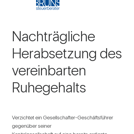
Nach­träg­liche
Her­ab­set­zung des
ver­ein­barten
Ruhe­ge­halts
Ver­zichtet ein Gesell­schafter-Geschäfts­führer
gegen­über seiner