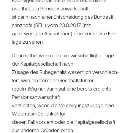
Kapi­tal­ge­sell­schaft auf eine bereits erdiente
(wert­hal­tige) Pen­si­ons­an­wart­schaft,
ist darin nach einer Ent­schei­dung des Bun­des­fi­
nanz­hofs (BFH) vom 23.8.2017 (mit
ganz wenigen Aus­nahmen) eine ver­deckte Ein­
lage zu sehen.
Denn selbst wenn sich die wirt­schaft­liche Lage
der Kapi­tal­ge­sell­schaft nach
Zusage des Ruhe­ge­halts wesent­lich ver­schlech­
tert, wird ein fremder Geschäfts­führer
regel­mäßig nur dann auf eine bereits erdiente
Pen­si­ons­an­wart­schaft
ver­zichten, wenn die Ver­sor­gungs­zu­sage eine
Wider­rufs­mög­lich­keit für
diesen Fall vor­sieht oder die Kapi­tal­ge­sell­schaft
aus anderen Gründen einen