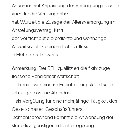
Anspruch auf Anpas­sung der Ver­sor­gungs­zu­sage
auch für die Ver­gan­gen­heit
hat. Wur­zelt die Zusage der Alters­ver­sor­gung im
Anstel­lungs­ver­trag, führt
der Ver­zicht auf die erdiente und wert­hal­tige
Anwart­schaft zu einem Lohn­zu­fluss
in Höhe des Teil­werts.
Anmer­kung:
Der BFH qua­li­fi­ziert die fiktiv zuge­
flos­sene Pen­si­ons­an­wart­schaft
– ebenso wie eine im Ent­schei­dungs­fall tat­säch­
lich zuge­flos­sene Abfin­dung
– als Ver­gü­tung für eine mehr­jäh­rige Tätig­keit des
Gesell­schafter-Geschäfts­füh­rers.
Dem­entspre­chend kommt die Anwen­dung der
steu­er­lich güns­ti­geren Fünf­tel­re­ge­lung