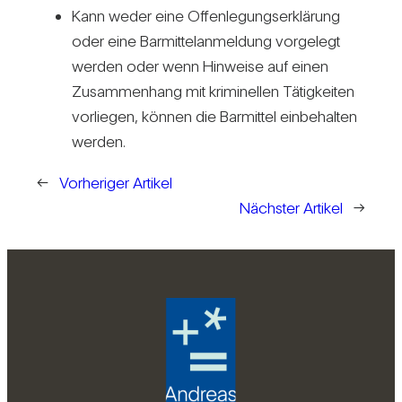
Kann weder eine Offen­le­gungs­er­klä­rung
oder eine Bar­mit­tel­an­mel­dung vor­ge­legt
werden oder wenn Hin­weise auf einen
Zusam­men­hang mit kri­mi­nellen Tätig­keiten
vor­liegen, können die Bar­mittel ein­be­halten
werden.
←
Vorheriger Artikel
Nächster Artikel
→