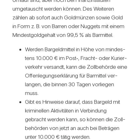
umge­tauscht werden können. Des Wei­teren
zählen ab sofort auch Gold­münzen sowie Gold
in Form z. B. von Barren oder Nug­gets mit einem
Min­dest­gold­ge­halt von 99,5 % als Bar­mittel.
Werden Bar­geld­mittel in Höhe von min­des­
tens 10.000 € im Post‑, Fracht- oder Kurier­
ver­kehr ver­sandt, kann die Zoll­be­hörde eine
Offen­le­gungs­er­klä­rung für Bar­mittel ver­
langen, die binnen 30 Tagen vor­liegen
muss.
Gibt es Hin­weise darauf, dass Bar­geld mit
kri­mi­nellen Akti­vi­täten in Ver­bin­dung
gebracht werden kann, so können die Zoll­
be­hörden von jetzt an auch bei Beträgen
unter 10.000 € tätig werden.