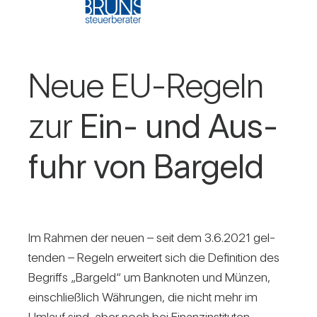
Neue EU-Regeln
zur
Ein- und Aus­
fuhr von Bar­geld
Im Rahmen der neuen – seit dem 3.6.2021 gel­
tenden – Regeln erwei­tert sich die Defi­ni­tion des
Begriffs „Bar­geld“ um Bank­noten und Münzen,
ein­schließ­lich Wäh­rungen, die nicht mehr im
Umlauf sind, aber noch bei Finanz­in­sti­tuten