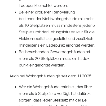
Lade­punkt errichtet werden.
Bei einer grö­ßeren Reno­vie­rung
bestehender Nicht­wohn­ge­bäude mit mehr
als 10 Stell­plätzen muss min­des­tens jeder 5.
Stell­platz mit der Lei­tungs­in­fra­struktur für die
Elek­tro­mo­bi­lität aus­ge­stattet und zusätz­lich
min­des­tens ein Lade­punkt errichtet werden.
Bei bestehenden Gewer­be­ge­bäuden mit
mehr als 20 Stell­plätzen muss ein Lade­
punkt ein­ge­richtet werden.
Auch bei Wohn­ge­bäuden gilt seit dem 1.1.2025:
Wer ein Wohn­ge­bäude errichtet, das über
mehr als 5 Stell­plätze ver­fügt, hat dafür zu
sorgen, dass jeder Stell­platz mit der Lei­