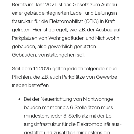
Bereits im Jahr 2021 ist das Gesetz zum Aufbau
einer gebäu­de­inte­grierten Lade- und Lei­tungs­in­
fra­struktur für die Elek­tro­mo­bi­lität (GEIG) in Kraft
getreten. Hier ist gere­gelt, wie z.B. der Ausbau auf
Park­plätzen von Wohn­ge­bäuden und Nicht­wohn­
ge­bäuden, also gewerb­lich genutzten
Gebäuden, von­stat­ten­gehen soll.
Seit dem 1.1.2025 gelten jedoch fol­gende neue
Pflichten, die z.B. auch Park­plätze von Gewer­be­
trieben betreffen:
Bei der Neu­errich­tung von Nicht­wohn­ge­
bäuden mit mehr als 6 Stell­plätzen muss
min­des­tens jeder 3. Stell­platz mit der Lei­
tungs­in­fra­struktur für die Elek­tro­mo­bi­lität aus­
ge­stattet und zusätz­lich min­des­tens ein