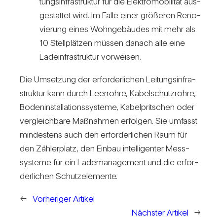
tungs­in­fra­struktur für die Elek­tro­mo­bi­lität aus­
ge­stattet wird. Im Falle einer grö­ßeren Reno­
vie­rung eines Wohn­ge­bäudes mit mehr als
10 Stell­plätzen müssen danach alle eine
Lade­infra­struktur vor­weisen.
Die Umset­zung der erfor­der­li­chen Lei­tungs­in­fra­
struktur kann durch Leer­rohre, Kabel­schutz­rohre,
Boden­in­stal­la­ti­ons­sys­teme, Kabel­prit­schen oder
ver­gleich­bare Maß­nahmen erfolgen. Sie umfasst
min­des­tens auch den erfor­der­li­chen Raum für
den Zäh­ler­platz, den Einbau intel­li­genter Mess­
sys­teme für ein Lade­ma­nage­ment und die erfor­
der­li­chen Schutz­ele­mente.
←
Vorheriger Artikel
Nächster Artikel
→