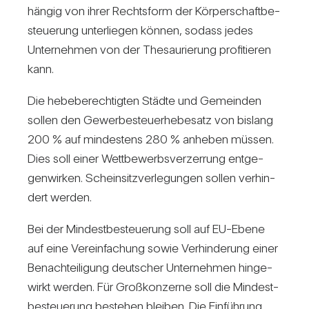
hängig von ihrer Rechts­form der Kör­per­schaft­be­
steue­rung unter­liegen können, sodass jedes
Unter­nehmen von der The­sau­ri­e­rung pro­fi­tieren
kann.
Die hebe­be­rech­tigten Städte und Gemeinden
sollen den Gewer­be­steu­er­he­be­satz von bis­lang
200 % auf min­des­tens 280 % anheben müssen.
Dies soll einer Wett­be­werbs­ver­zer­rung ent­ge­
gen­wirken. Schein­sitz­ver­le­gungen sollen ver­hin­
dert werden.
Bei der Min­dest­be­steue­rung soll auf EU-Ebene
auf eine Ver­ein­fa­chung sowie Ver­hin­de­rung einer
Benach­tei­li­gung deut­scher Unter­nehmen hin­ge­
wirkt werden. Für Groß­kon­zerne soll die Min­dest­
be­steue­rung bestehen bleiben. Die Ein­füh­rung