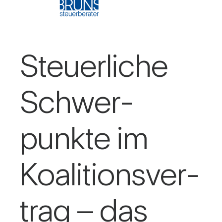
Steu­er­liche
Schwer­
punkte im
Koali­ti­ons­ver­
trag – das