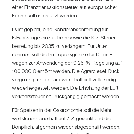
einer Finanz­trans­ak­ti­ons­steuer auf euro­päi­scher
Ebene soll unter­stützt werden.
Es ist geplant, eine Son­der­ab­schrei­bung für
E‑Fahrzeuge ein­zu­führen sowie die Kfz-Steu­er­
be­freiung bis 2035 zu ver­län­gern. Für Unter­
nehmen soll die Brut­to­preis­grenze für Dienst­
wagen zur Anwen­dung der 0,25-%-Regelung auf
100.000 € erhöht werden. Die Agrar­diesel-Rück­
ver­gü­tung für die Land­wirt­schaft soll voll­ständig
wie­der­her­ge­stellt werden. Die Erhö­hung der Luft­
ver­kehrs­steuer soll rück­gängig gemacht werden.
Für Speisen in der Gas­tro­nomie soll die Mehr­
wert­steuer dau­er­haft auf 7 % gesenkt und die
Bon­pflicht all­ge­mein wieder abge­schafft werden.