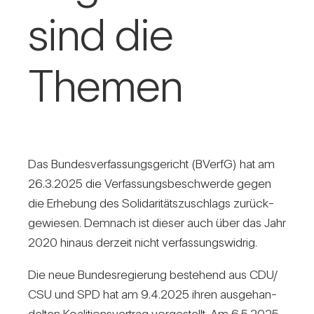
sind die
Themen
Das Bun­des­ver­fas­sungs­ge­richt (BVerfG) hat am
26.3.2025 die Ver­fas­sungs­be­schwerde gegen
die Erhe­bung des Soli­da­ri­täts­zu­schlags zurück­
ge­wiesen. Dem­nach ist dieser auch über das Jahr
2020 hinaus der­zeit nicht ver­fas­sungs­widrig.
Die neue Bun­des­re­gie­rung bestehend aus CDU/​
CSU und SPD hat am 9.4.2025 ihren aus­ge­han­
delten Koali­ti­ons­ver­trag vor­ge­stellt. Am 6.5.2025