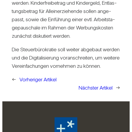
werden. Kin­der­frei­be­trag und Kin­der­geld, Ent­las­
tungs­be­trag für Allein­er­zie­hende sollen ange­
passt, sowie die Ein­füh­rung einer evtl. Arbeits­ta­
ge­pau­schale im Rahmen der Wer­bungs­kosten
zunächst dis­ku­tiert werden.
Die Steu­er­bü­ro­kratie soll weiter abge­baut werden
und die Digi­ta­li­sie­rung vor­an­schreiten, um wei­tere
Ver­ein­fa­chungen vor­nehmen zu können.
←
Vorheriger Artikel
Nächster Artikel
→