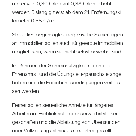
meter von 0,30 €/​km auf 0,38 €/​km erhöht
werden. Bis­lang gilt erst ab dem 21. Ent­fer­nungs­ki­
lo­meter 0,38 €/​km.
Steu­er­lich begüns­tigte ener­ge­ti­sche Sanie­rungen
an Immo­bi­lien sollen auch für geerbte Immo­bi­lien
mög­lich sein, wenn sie nicht selbst bewohnt sind.
Im Rahmen der Gemein­nüt­zig­keit sollen die
Ehren­amts- und die Übungs­lei­ter­pau­schale ange­
hoben und die For­schungs­be­din­gungen ver­bes­
sert werden.
Ferner sollen steu­er­liche Anreize für län­geres
Arbeiten im Hin­blick auf Lebens­er­werbs­tä­tig­keit
geschaffen und die Ableis­tung von Über­stunden
über Voll­zeit­tä­tig­keit hinaus steu­er­frei gestellt