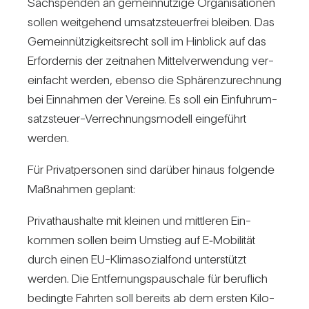
Sach­spenden an gemein­nüt­zige Orga­ni­sa­tionen
sollen weit­ge­hend umsatz­steu­er­frei bleiben. Das
Gemein­nüt­zig­keits­recht soll im Hin­blick auf das
Erfor­dernis der zeit­nahen Mit­tel­ver­wen­dung ver­
ein­facht werden, ebenso die Sphä­ren­zu­rech­nung
bei Ein­nahmen der Ver­eine. Es soll ein Ein­fuhr­um­
satz­steuer-Ver­rech­nungs­mo­dell ein­ge­führt
werden.
Für Pri­vat­per­sonen sind dar­über hinaus fol­gende
Maß­nahmen geplant:
Pri­vat­haus­halte mit kleinen und mitt­leren Ein­
kommen sollen beim Umstieg auf E‑Mobilität
durch einen EU-Kli­ma­so­zi­al­fond unter­stützt
werden. Die Ent­fer­nungs­pau­schale für beruf­lich
bedingte Fahrten soll bereits ab dem ersten Kilo­