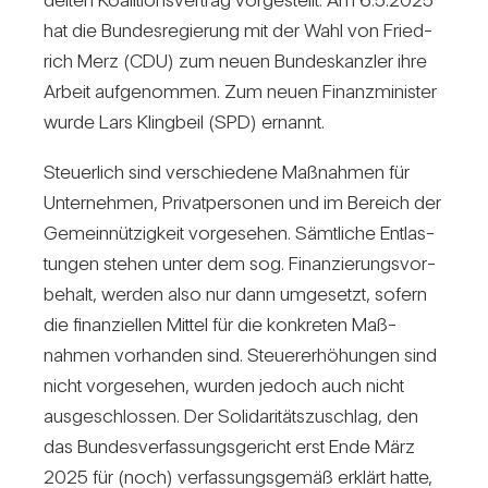
hat die Bun­des­re­gie­rung mit der Wahl von Fried­
rich Merz (CDU) zum neuen Bun­des­kanzler ihre
Arbeit auf­ge­nommen. Zum neuen Finanz­mi­nister
wurde Lars Kling­beil (SPD) ernannt.
Steu­er­lich sind ver­schie­dene Maß­nahmen für
Unter­nehmen, Pri­vat­per­sonen und im Bereich der
Gemein­nüt­zig­keit vor­ge­sehen. Sämt­liche Ent­las­
tungen stehen unter dem sog. Finan­zie­rungs­vor­
be­halt, werden also nur dann umge­setzt, sofern
die finan­zi­ellen Mittel für die kon­kreten Maß­
nahmen vor­handen sind. Steu­er­erhö­hungen sind
nicht vor­ge­sehen, wurden jedoch auch nicht
aus­ge­schlossen. Der Soli­da­ri­täts­zu­schlag, den
das Bun­des­ver­fas­sungs­ge­richt erst Ende März
2025 für (noch) ver­fas­sungs­gemäß erklärt hatte,