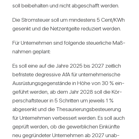
soll bei­be­halten und nicht abge­schafft werden.
Die Strom­steuer soll um min­des­tens 5 Cent/​KWh
gesenkt und die Netz­ent­gelte redu­ziert werden.
Für Unter­nehmen sind fol­gende steu­er­liche Maß­
nahmen geplant:
Es soll eine auf die Jahre 2025 bis 2027 zeit­lich
befris­tete degres­sive AfA für unter­neh­me­ri­sche
Aus­rüs­tungs­ge­gen­stände in Höhe von 30 % ein­
ge­führt werden, ab dem Jahr 2028 soll die Kör­
per­schaft­steuer in 5 Schritten um jeweils 1 %
abge­senkt und die The­sau­ri­e­rungs­be­steue­rung
für Unter­nehmen ver­bes­sert werden. Es soll auch
geprüft werden, ob die gewerb­li­chen Ein­künfte
neu gegrün­deter Unter­nehmen ab 2027 unab­