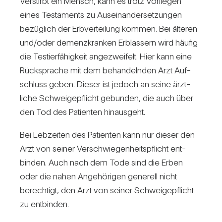
Ver­stirbt ein Mensch, kann es trotz Vor­liegen
eines Tes­ta­ments zu Aus­ein­an­der­set­zungen
bezüg­lich der Erb­ver­tei­lung kommen. Bei älteren
und/​oder demenz­kranken Erb­las­sern wird häufig
die Tes­tier­fä­hig­keit ange­zwei­felt. Hier kann eine
Rück­sprache mit dem behan­delnden Arzt Auf­
schluss geben. Dieser ist jedoch an seine ärzt­
liche Schwei­ge­pflicht gebunden, die auch über
den Tod des Pati­enten hin­aus­geht.
Bei Leb­zeiten des Pati­enten kann nur dieser den
Arzt von seiner Ver­schwie­gen­heits­pflicht ent­
binden. Auch nach dem Tode sind die Erben
oder die nahen Ange­hö­rigen gene­rell nicht
berech­tigt, den Arzt von seiner Schwei­ge­pflicht
zu ent­binden.