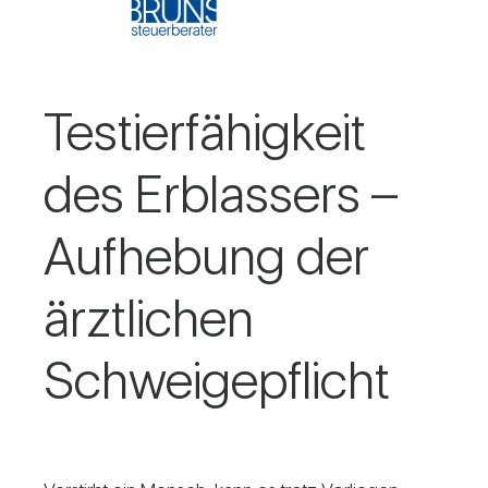
Tes­tier­fä­hig­keit
des Erb­las­sers –
Auf­he­bung der
ärzt­li­chen
Schwei­ge­pflicht