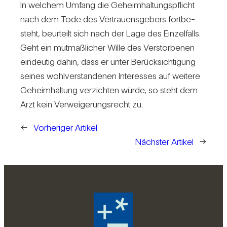
In wel­chem Umfang die Geheim­hal­tungs­pflicht
nach dem Tode des Ver­trau­ens­ge­bers fort­be­
steht, beur­teilt sich nach der Lage des Ein­zel­falls.
Geht ein mut­maß­li­cher Wille des Ver­stor­benen
ein­deutig dahin, dass er unter Berück­sich­ti­gung
seines wohl­ver­stan­denen Inter­esses auf wei­tere
Geheim­hal­tung ver­zichten würde, so steht dem
Arzt kein Ver­wei­ge­rungs­recht zu.
←
Vorheriger Artikel
Nächster Artikel
→