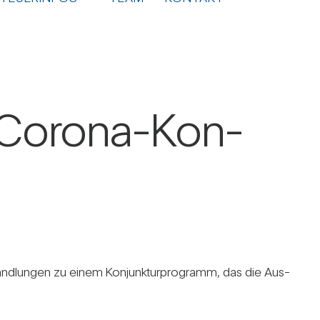
s Corona-Kon­
and­lungen zu einem Kon­junk­tur­pro­gramm, das die Aus­