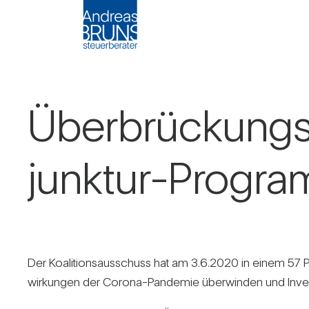
Über­brü­ckung
junktur-Pro­gr
Der Koali­ti­ons­aus­schuss hat am 3.6.2020 in einem 57 
wir­kungen der Corona-Pan­demie über­winden und Inves­ti­