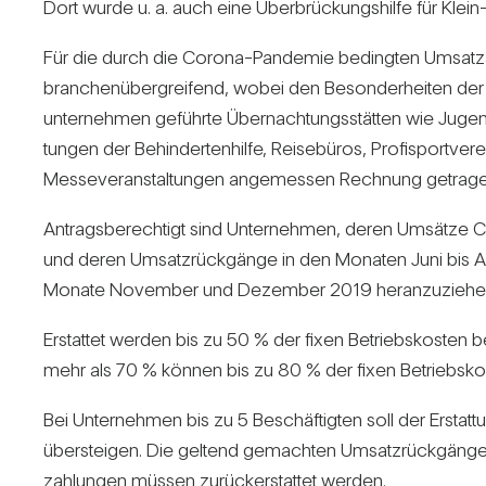
Dort wurde u. a. auch eine Über­brü­ckungs­hilfe für Klein- 
Für die durch die Corona-Pan­demie bedingten Umsatz­aus­f
bran­chen­über­grei­fend, wobei den Beson­der­heiten der
unter­nehmen geführte Über­nach­tungs­stätten wie Jugend­
tungen der Behin­der­ten­hilfe, Rei­se­büros, Pro­fi­sport­
Mes­se­ver­an­stal­tungen ange­messen Rech­nung getrag
Antrags­be­rech­tigt sind Unter­nehmen, deren Umsätze 
und deren Umsatz­rück­gänge in den Monaten Juni bis A
Monate November und Dezember 2019 her­an­zu­ziehe
Erstattet werden bis zu 50 % der fixen Betriebs­kosten
mehr als 70 % können bis zu 80 % der fixen Betriebs­kost
Bei Unter­nehmen bis zu 5 Beschäf­tigten soll der Erstat
über­steigen. Die gel­tend gemachten Umsatz­rück­gänge u
zah­lungen müssen zurück­er­stattet werden.