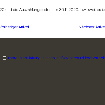
0 und die Aus­zah­lungs­fristen am 30.11.2020. Inwie­weit es bei 
Vorheriger Artikel
Nächster Artike
Impressum
Haftungsausschluss
Datenschutz
Urheberrech