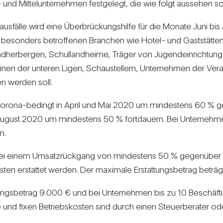
und Mit­tel­un­ter­nehmen fest­ge­legt, die wie folgt aus­sehen sol
älle wird eine Über­brü­ckungs­hilfe für die Monate Juni bis Au
 beson­ders betrof­fenen Bran­chen wie Hotel- und Gast­stät­te
her­bergen, Schul­land­heime, Träger von Jugend­ein­rich­tungen
ver­einen der unteren Ligen, Schau­stel­lern, Unter­nehmen der Ver
en werden soll.
Corona-bedingt in April und Mai 2020 um min­des­tens 60 % g
ugust 2020 um min­des­tens 50 % fort­dauern. Bei Unter­nehme
n.
 bei einem Umsatz­rück­gang von min­des­tens 50 % gegen­über
en erstattet werden. Der maxi­male Erstat­tungs­be­trag beträ
­tungs­be­trag 9.000 € und bei Unter­nehmen bis zu 10 Beschäf­t
nd fixen Betriebs­kosten sind durch einen Steu­er­be­rater oder