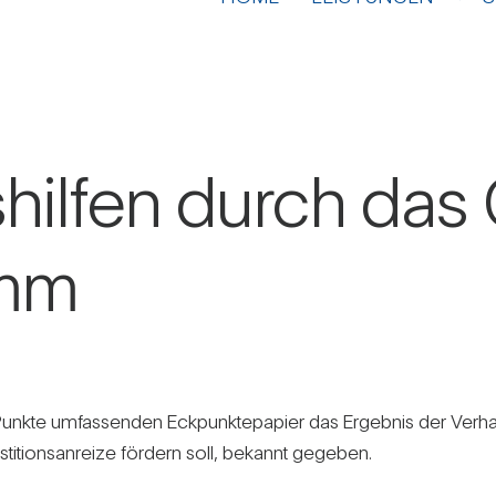
s­hilfen durch da
amm
Punkte umfas­senden Eck­punk­te­pa­pier das Ergebnis der Ver­h
ti­ons­an­reize för­dern soll, bekannt gegeben.