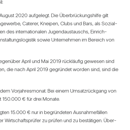
l:
gust 2020 auf­ge­legt. Die Über­brü­ckungs­hilfe gilt
n­ge­werbe, Caterer, Kneipen, Clubs und Bars, als Sozial-
 des inter­na­tio­nalen Jugend­aus­tauschs, Ein­rich­
­an­stal­tungs­lo­gistik sowie Unter­nehmen im Bereich von
egen­über April und Mai 2019 rück­läufig gewesen sind
n, die nach April 2019 gegründet worden sind, sind die
 dem Vor­jah­res­monat. Bei einem Umsatz­rück­gang von
gt 150.000 € für drei Monate.
igten 15.000 € nur in begrün­deten Aus­nah­me­fällen
 Wirt­schafts­prüfer zu prüfen und zu bestä­tigen. Über­