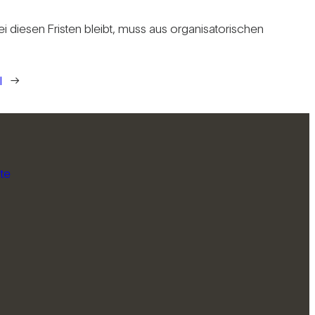
diesen Fristen bleibt, muss aus orga­ni­sa­to­ri­schen
l
→
te