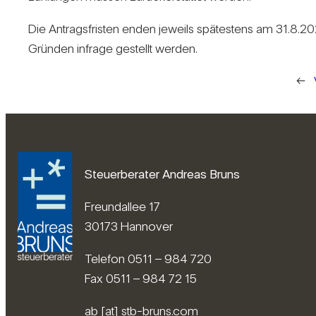
Die Antrags­fristen enden jeweils spä­tes­tens am 31.8.202
Gründen infrage gestellt werden.
←
Steuerberater Andreas Bruns
Freundallee 17
30173 Hannover
Telefon 0511 – 984 720
Fax 0511 – 984 72 15
ab [at] stb-bruns.com