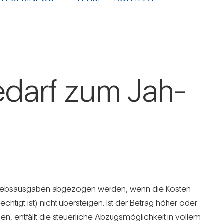
e­darf zum Jah­
riebs­aus­gaben abge­zogen werden, wenn die Kosten
tigt ist) nicht über­steigen. Ist der Betrag höher oder
nt­fällt die steu­er­liche Abzugs­mög­lich­keit in vollem