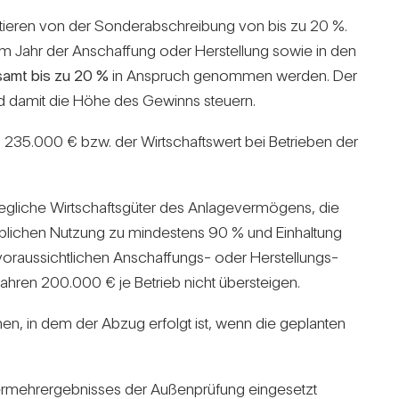
i­tieren von der Son­der­ab­schrei­bung von bis zu 20 %.
im Jahr der Anschaf­fung oder Her­stel­lung sowie in den
­samt bis zu 20 %
in Anspruch genommen werden. Der
 und damit die Höhe des Gewinns steuern.
en 235.000 € bzw. der Wirt­schafts­wert bei Betrieben der
iche Wirt­schafts­güter des Anla­ge­ver­mö­gens, die
b­li­chen Nut­zung zu min­des­tens 90 % und Ein­hal­tung
aus­sicht­li­chen Anschaf­fungs- oder Her­stel­lungs­
jahren 200.000 € je Betrieb nicht über­steigen.
 machen, in dem der Abzug erfolgt ist, wenn die geplanten
r­mehr­ergeb­nisses der Außen­prü­fung ein­ge­setzt