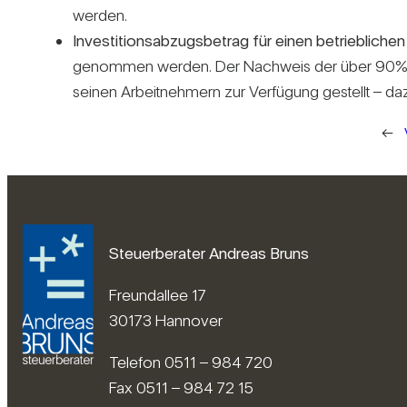
werden.
Inves­ti­ti­ons­ab­zugs­be­trag für einen betrieb­li­ch
genommen werden. Der Nach­weis der über 90%igen b
seinen Arbeit­neh­mern zur Ver­fü­gung gestellt – 
←
Steuerberater Andreas Bruns
Freundallee 17
30173 Hannover
Telefon 0511 – 984 720
Fax 0511 – 984 72 15