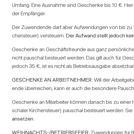
Umfang. Eine Aus­nahme sind Geschenke bis 10 €. Hier geht
der Emp­fänger.
Der Zuwen­dende darf aber Auf­wen­dungen von bis zu 10
chen­steuer) ver­steuern.
Der Auf­wand stellt jedoch kei
Geschenke an Geschäfts­freunde aus ganz per­sön­li­chem 
nicht pau­schal besteuert werden. Das gilt auch für Ges
jedoch 35 €, ist es nicht als Betriebs­aus­gabe absetzbar
GESCHENKE AN ARBEITNEHMER:
Will der Arbeit­g
ende über­rei­chen, kann er auch die beson­dere Pau­scha
Geschenke an Mit­ar­beiter können danach bis zu einer
schaler Kir­chen­steuer) pau­schal besteuert werden. Sie sind
ansetzen.
WEIHNACHTS-/BETRIEBSFEIER:
Zuwen­dungen für Bet