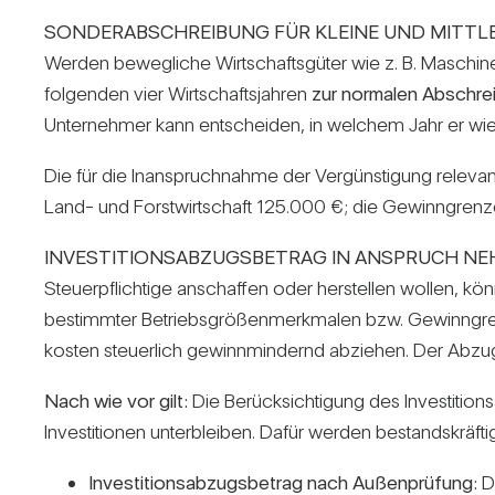
SONDERABSCHREIBUNG FÜR KLEINE UND MITTL
Werden beweg­liche Wirt­schafts­güter wie z. B. Maschine
fol­genden vier Wirt­schafts­jahren
zur nor­malen Abschrei
Unter­nehmer kann ent­scheiden, in wel­chem Jahr er wie
Die für die Inan­spruch­nahme der Ver­güns­ti­gung rele­v
Land- und Forst­wirt­schaft 125.000 €; die Gewinn­gre
INVESTITIONSABZUGSBETRAG IN ANSPRUCH NE
Steu­er­pflich­tige anschaffen oder her­stellen wollen, kön
bestimmter Betriebs­grö­ßen­merk­malen bzw. Gewinn­grenz
kosten steu­er­lich gewinn­min­dernd abziehen. Der Abzug
Nach wie vor gilt:
Die Berück­sich­ti­gung des Inves­ti­ti
Inves­ti­tionen unter­bleiben. Dafür werden bestands­kräf­t
Inves­ti­ti­ons­ab­zugs­be­trag nach Außen­prü­fung:
D