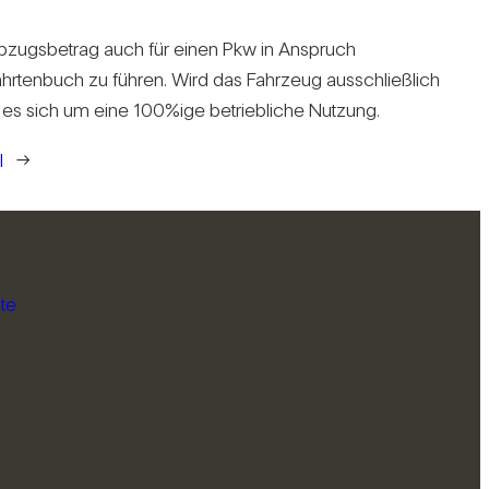
s­ab­zugs­be­trag auch für einen Pkw in Anspruch
ten­buch zu führen. Wird das Fahr­zeug aus­schließ­lich
t es sich um eine 100%ige betrieb­liche Nut­zung.
l
→
te