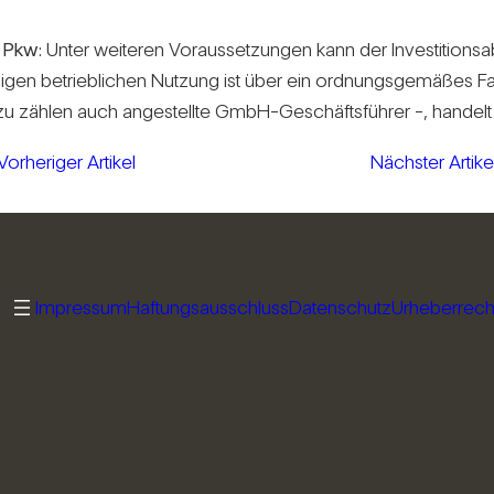
en Pkw:
Unter wei­teren Vor­aus­set­zungen kann der Inves­ti­ti­on
etrieb­li­chen Nut­zung ist über ein ord­nungs­ge­mäßes Fahr­
dazu zählen auch ange­stellte GmbH-Geschäfts­führer -, han­del
Vorheriger Artikel
Nächster Artike
Impressum
Haftungsausschluss
Datenschutz
Urheberrech