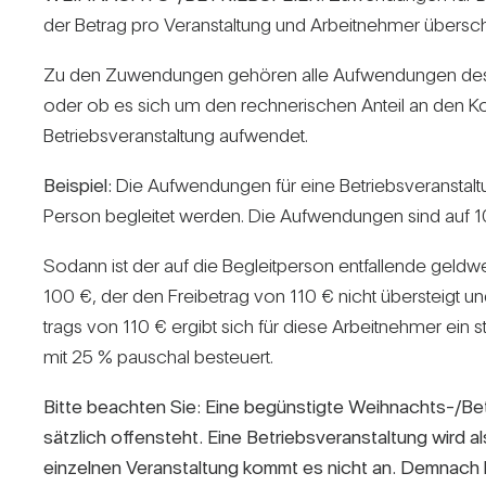
der Betrag pro Ver­an­stal­tung und Arbeit­nehmer über­schri
Zu den Zuwen­dungen gehören alle Auf­wen­dungen des Arb
oder ob es sich um den rech­ne­ri­schen Anteil an den Ko
Betriebs­ver­an­stal­tung auf­wendet.
Bei­spiel:
Die Auf­wen­dungen für eine Betriebs­ver­an­sta
Person begleitet werden. Die Auf­wen­dungen sind auf 100 
Sodann ist der auf die Begleit­person ent­fal­lende geld­
100 €, der den Frei­be­trag von 110 € nicht über­steigt un
trags von 110 € ergibt sich für diese Arbeit­nehmer ein steu
mit 25 % pau­schal besteuert.
Bitte beachten Sie: Eine begüns­tigte Weih­nachts-/Be­tr
sätz­lich offen­steht. Eine Betriebs­ver­an­stal­tung wird 
ein­zelnen Ver­an­stal­tung kommt es nicht an. Dem­nach 