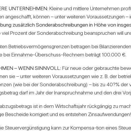
ERE UNTERNEHMEN:
Kleine und mitt­lere Unter­nehmen pro­f
n ange­schafft, können – unter wei­teren Vor­aus­set­zungen – 
­bung zusätz­lich Son­der­ab­schrei­bungen in Höhe von ins­ge
 viel Pro­zent der Son­der­ab­schrei­bung bean­spru­chen will
anten Betriebs­ver­mö­gens­grenzen betragen bei Bilan­zie­rend
nze bei Ein­nahme-Über­schuss-Rech­nern beträgt 100.000 €.
HMEN – WENN SINNVOLL:
Für neue oder gebrauchte beweg­l
nen sie – unter wei­teren Vor­aus­set­zungen wie z. B. der betrie
en (wie bei der Son­der­ab­schrei­bung) – bis zu 40?% der vor­
s­be­trag darf im Jahr der Inan­spruch­nahme und den drei Vor­
­ons­ab­zugs­be­trags ist in dem Wirt­schafts­jahr rück­gängig zu
ige Bescheide kor­ri­giert und es ent­stehen Zins­auf­wen­dungen!
ie Steu­er­ver­güns­ti­gung kann zur Kom­pensa-tion eines Steu­e