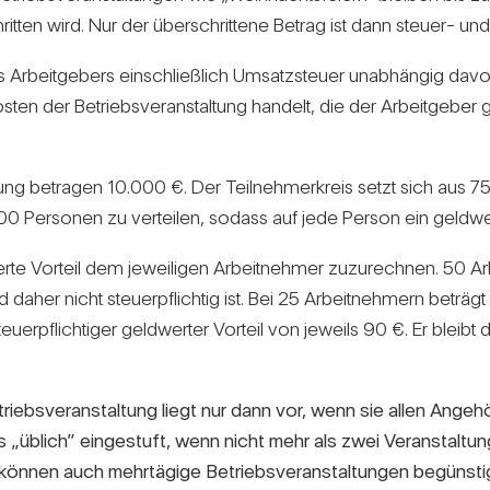
tten wird. Nur der über­schrit­tene Betrag ist dann steuer- und soz
eit­ge­bers ein­schließ­lich Umsatz­steuer unab­hängig davon
sten der Betriebs­ver­an­stal­tung han­delt, die der Arbeit­geb
l­tung betragen 10.000 €. Der Teil­neh­mer­kreis setzt sich a
Per­sonen zu ver­teilen, sodass auf jede Person ein geld­werter
werte Vor­teil dem jewei­ligen Arbeit­nehmer zuzu­rechnen. 50 
d daher nicht steu­er­pflichtig ist. Bei 25 Arbeit­neh­mern betr
­er­pflich­tiger geld­werter Vor­teil von jeweils 90 €. Er bleibt d
iebs­ver­an­stal­tung liegt nur dann vor, wenn sie allen Ange­
als „üblich” ein­ge­stuft, wenn nicht mehr als zwei Ver­an­stal­t
können auch mehr­tä­gige Betriebs­ver­an­stal­tungen begüns­ti