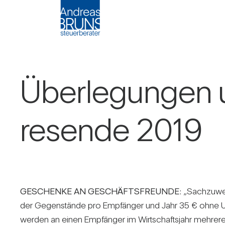
Über­le­gungen 
res­ende 2019
GESCHENKE AN GESCHÄFTSFREUNDE:
„Sach­zu­w
der Gegen­stände pro Emp­fänger und Jahr 35 € ohne Umsa
werden an einen Emp­fänger im Wirt­schafts­jahr meh­rere 