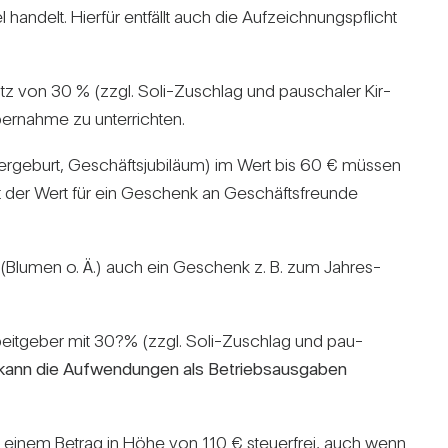
­delt. Hierfür ent­fällt auch die Auf­zeich­nungs­pflicht
tz von 30 % (zzgl. Soli-Zuschlag und pau­schaler Kir­
er­nahme zu unter­richten.
r­ge­burt, Geschäfts­ju­bi­läum) im Wert bis 60 € müssen
gt der Wert für ein Geschenk an Geschäfts­freunde
 (Blumen o. Ä.) auch ein Geschenk z. B. zum Jah­res­
eit­geber mit 30?% (zzgl. Soli-Zuschlag und pau­
kann die Auf­wen­dungen als Betriebs­aus­gaben
zu einem Betrag in Höhe von 110 € steu­er­frei, auch wenn