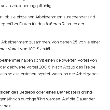
i­al­ver­si­che­rungs­pflichtig.
, ob sie ein­zelnen Arbeit­neh­mern zure­chenbar sind
er gegen­über Dritten für den äußeren Rahmen der
us 75 Arbeit­neh­mern zusammen, von denen 25 von je einer
 Vor­teil von 100 € ent­fällt.
Arbeit­nehmer haben somit einen geld­werten Vor­teil von
ägt der geld­werte Vor­teil 200 €. Nach Abzug des Frei­be­
ann sozi­al­ver­si­che­rungs­frei, wenn ihn der Arbeit­geber
hö­rigen des Betriebs oder eines Betriebs­teils grund­
ungen jähr­lich durch­ge­führt werden. Auf die Dauer der
gt sein.