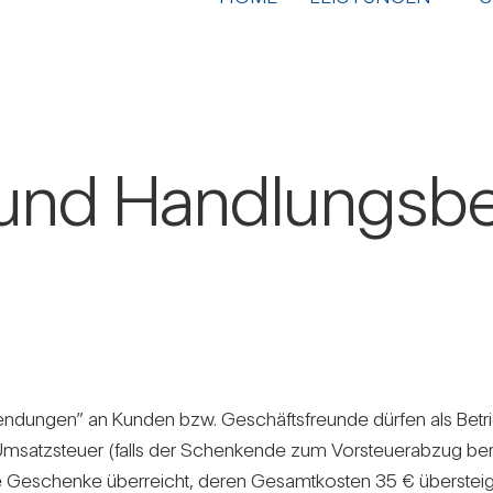
und Hand­lungs­b
en­dungen” an Kunden bzw. Geschäfts­freunde dürfen als Bet
tz­steuer (falls der Schen­kende zum Vor­steu­er­abzug berech­
Geschenke über­reicht, deren Gesamt­kosten 35 € über­steigen, e