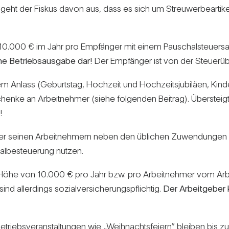
 der Fiskus davon aus, dass es sich um Streu­wer­be­ar­tikel han
.000 € im Jahr pro Emp­fänger mit einem Pau­schal­steu­er­sa
ne Betriebs­aus­gabe dar!
Der Emp­fänger ist von der Steu­er­üb
Anlass (Geburtstag, Hoch­zeit und Hoch­zeits­ju­bi­läen, Kin­de
chenke an Arbeit­nehmer (siehe fol­genden Bei­trag). Über­stei
!
eber seinen Arbeit­neh­mern neben den übli­chen Zuwen­dungen
l­be­steue­rung nutzen.
 Höhe von 10.000 € pro Jahr bzw. pro Arbeit­nehmer vom Arb
 aller­dings sozi­al­ver­si­che­rungs­pflichtig.
Der Arbeit­geber 
riebs­ver­an­stal­tungen wie „Weih­nachts­feiern” bleiben bis 