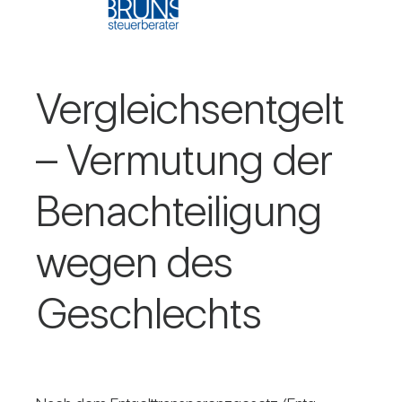
Ver­gleichs­ent­gelt
– Ver­mu­tung der
Benach­tei­li­gung
wegen des
Geschlechts