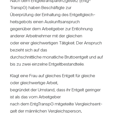
Nach dem Ent­gelt­trans­pa­renz­ge­setz (Entg­
TranspG) haben Beschäf­tigte zur
Über­prü­fung der Ein­hal­tung des Ent­gelt­gleich­
heits­ge­bots einen Aus­kunfts­an­spruch
gegen­über dem Arbeit­geber zur Ent­loh­nung
anderer Arbeit­nehmer mit der glei­chen
oder einer gleich­wer­tigen Tätig­keit. Der Anspruch
bezieht sich auf das
durch­schnitt­liche monat­liche Brut­to­ent­gelt und auf
bis zu zwei ein­zelne Ent­gelt­be­stand­teile.
Klagt eine Frau auf glei­ches Ent­gelt für gleiche
oder gleich­wer­tige Arbeit,
begründet der Umstand, dass ihr Ent­gelt geringer
ist als das vom Arbeit­geber
nach dem Entg­TranspG mit­ge­teilte Ver­gleichs­ent­
gelt der männ­li­chen Ver­gleichs­person,