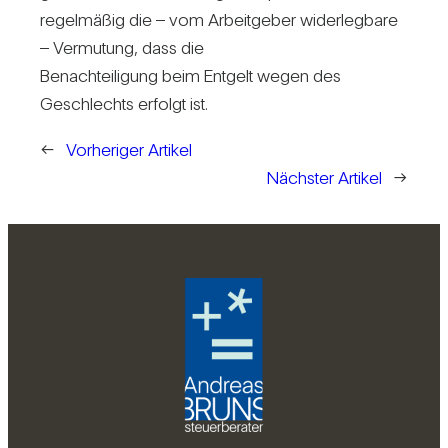
regel­mäßig die – vom Arbeit­geber wider­leg­bare
– Ver­mu­tung, dass die
Benach­tei­li­gung beim Ent­gelt wegen des
Geschlechts erfolgt ist.
←
Vorheriger Artikel
Nächster Artikel
→