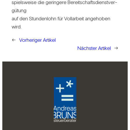
spiels­weise die gerin­gere Bereit­schafts­dienst­ver­
gü­tung
auf den Stun­den­lohn für Voll­ar­beit ange­hoben
wird.
←
Vorheriger Artikel
Nächster Artikel
→