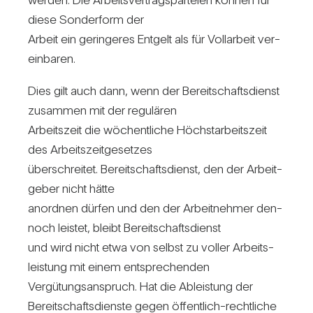
diese Son­der­form der
Arbeit ein gerin­geres Ent­gelt als für Voll­ar­beit ver­
ein­baren.
Dies gilt auch dann, wenn der Bereit­schafts­dienst
zusammen mit der regu­lären
Arbeits­zeit die wöchent­liche Höchst­ar­beits­zeit
des Arbeits­zeit­ge­setzes
über­schreitet. Bereit­schafts­dienst, den der Arbeit­
geber nicht hätte
anordnen dürfen und den der Arbeit­nehmer den­
noch leistet, bleibt Bereit­schafts­dienst
und wird nicht etwa von selbst zu voller Arbeits­
leis­tung mit einem ent­spre­chenden
Ver­gü­tungs­an­spruch. Hat die Ableis­tung der
Bereit­schafts­dienste gegen öffent­lich-recht­liche