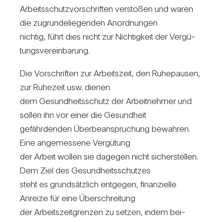
Arbeits­schutz­vor­schriften ver­stoßen und waren
die zugrun­de­lie­genden Anord­nungen
nichtig, führt dies nicht zur Nich­tig­keit der Ver­gü­
tungs­ver­ein­ba­rung.
Die Vor­schriften zur Arbeits­zeit, den Ruhe­pausen,
zur Ruhe­zeit usw. dienen
dem Gesund­heits­schutz der Arbeit­nehmer und
sollen ihn vor einer die Gesund­heit
gefähr­denden Über­be­an­spru­chung bewahren.
Eine ange­mes­sene Ver­gü­tung
der Arbeit wollen sie dagegen nicht sicher­stellen.
Dem Ziel des Gesund­heits­schutzes
steht es grund­sätz­lich ent­gegen, finan­zi­elle
Anreize für eine Über­schrei­tung
der Arbeits­zeit­grenzen zu setzen, indem bei­