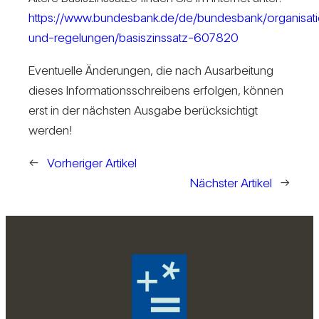
https://www.bundesbank.de/de/bundesbank/organisat
und-regelungen/basiszinssatz-607820
Even­tu­elle Ände­rungen, die nach Aus­ar­bei­tung
dieses Infor­ma­ti­ons­schrei­bens erfolgen, können
erst in der nächsten Aus­gabe berück­sich­tigt
werden!
←
Vorheriger Artikel
Nächster Artikel
→