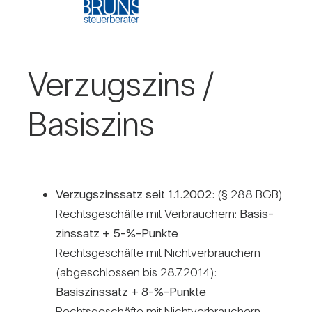
Ver­zugs­zins /​
Basis­zins
Ver­zugs­zins­satz seit 1.1.2002:
(§ 288 BGB)
Rechts­ge­schäfte mit Ver­brau­chern:
Basis­
zins­satz + 5-%-Punkte
Rechts­ge­schäfte mit Nicht­ver­brau­chern
(abge­schlossen bis 28.7.2014):
Basis­zins­satz + 8-%-Punkte
Rechts­ge­schäfte mit Nicht­ver­brau­chern