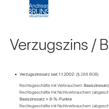
Ver­zugs­zins /​ B
Ver­zugs­zins­satz seit 1.1.2002:
(§ 288 BGB)
Rechts­ge­schäfte mit Ver­brau­chern:
Basis­zins­sa
Rechts­ge­schäfte mit Nicht­ver­brau­chern (abge­sc
Basis­zins­satz + 8-%-Punkte
Rechts­ge­schäfte mit Nicht­ver­brau­chern (abge­s