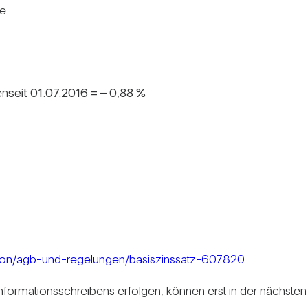
le
en
seit 01.07.2016 = – 0,88 %
ion/agb-und-regelungen/basiszinssatz-607820
Infor­ma­ti­ons­schrei­bens erfolgen, können erst in der nächste