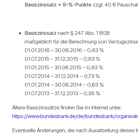
Basis­zins­satz + 9-%-Punkte
zzgl. 40 € Pau­scha
Basis­zins­satz
nach § 247 Abs. 1 BGB
maß­geb­lich für die Berech­nung von Ver­zugs­zins
01.01.2016 – 30.06.2016 – 0,83 %
01.07.2015 – 31.12.2015 – 0,83 %
01.01.2015 – 30.06.2015 – 0,83 %
01.07.2014 – 31.12.2014 – 0,73 %
01.01.2014 – 30.06.2014 – 0,63 %
01.07.2013 – 31.12.2013 – 0,38 %
Ältere Basis­zins­sätze finden Sie im Internet unter:
https://www.bundesbank.de/de/bundesbank/organisat
Even­tu­elle Ände­rungen, die nach Aus­ar­bei­tung dieses 