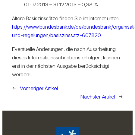
01.07.2013 – 31.12.2013 – 0,38 %
Ältere Basis­zins­sätze finden Sie im Internet unter:
https://www.bundesbank.de/de/bundesbank/organisat
und-regelungen/basiszinssatz-607820
Even­tu­elle Ände­rungen, die nach Aus­ar­bei­tung
dieses Infor­ma­ti­ons­schrei­bens erfolgen, können
erst in der nächsten Aus­gabe berück­sich­tigt
werden!
←
Vorheriger Artikel
Nächster Artikel
→