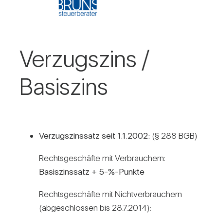
Ver­zugs­zins /​
Basis­zins
Ver­zugs­zins­satz seit 1.1.2002:
(§ 288 BGB)
Rechts­ge­schäfte mit Ver­brau­chern:
Basis­zins­satz + 5-%-Punkte
Rechts­ge­schäfte mit Nicht­ver­brau­chern
(abge­schlossen bis 28.7.2014):