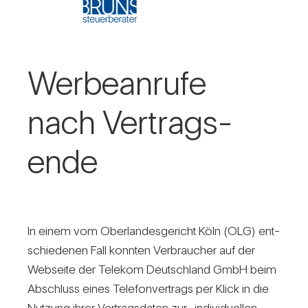
Wer­be­an­rufe
nach Ver­trags­
ende
In einem vom Ober­lan­des­ge­richt Köln (OLG) ent­
schie­denen Fall konnten Ver­brau­cher auf der
Web­seite der Telekom Deutsch­land GmbH beim
Abschluss eines Tele­fon­ver­trags per Klick in die
Nut­zung ihrer Ver­trags­daten zur „indi­vi­du­ellen