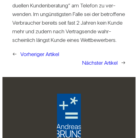
du­ellen Kun­den­be­ra­tung” am Telefon zu ver­
wenden. Im ungüns­tigsten Falle sei der betrof­fene
Ver­brau­cher bereits seit fast 2 Jahren kein Kunde
mehr und zudem nach Ver­trags­ende wahr­
schein­lich längst Kunde eines Wett­be­wer­bers.
←
Vorheriger Artikel
Nächster Artikel
→