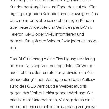
Kun­den­be­ra­tung” bis zum Ende des auf die Kün­
di­gung fol­genden Kalen­der­jahres ein­wil­ligen. Das
Unter­nehmen wollte seine ehe­ma­ligen Kunden
über neue Ange­bote und Ser­vices per E‑Mail,
Telefon, SMS oder MMS infor­mieren und
beraten. Ein spä­terer Widerruf war jeder­zeit mög­
lich.
Das OLG unter­sagte eine Ein­wil­li­gungs­er­klä­rung
über die Nut­zung von Ver­trags­daten für Wer­be­
nach­richten oder ‑anrufe zur „indi­vi­du­ellen Kun­
den­be­ra­tung” nach Ver­trags­ende. Nach Auf­fas­
sung des OLG ver­stößt die Wer­be­be­fugnis
gegen das Verbot beläs­ti­gender Wer­bung. Sie
erlaubt dem Unter­nehmen, Ver­trags­daten eines
Ver­brau­chers in erheb­li­chem Umfang zur „indi­vi­