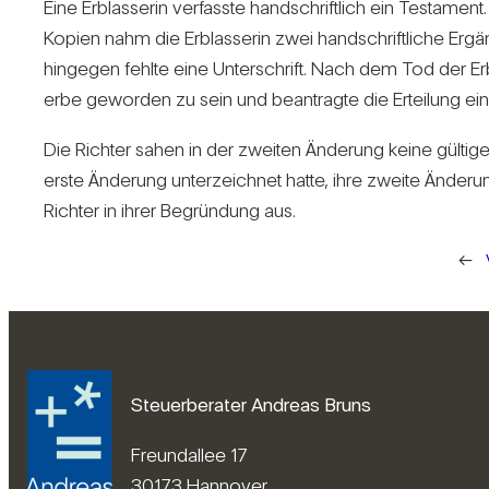
Eine Erb­las­serin ver­fasste hand­schrift­lich ein Tes­ta­
Kopien nahm die Erb­las­serin zwei hand­schrift­liche Er
hin­gegen fehlte eine Unter­schrift. Nach dem Tod der E
erbe geworden zu sein und bean­tragte die Ertei­lung eine
Die Richter sahen in der zweiten Ände­rung keine gül­tige 
erste Ände­rung unter­zeichnet hatte, ihre zweite Ände­ru
Richter in ihrer Begrün­dung aus.
←
Steuerberater Andreas Bruns
Freundallee 17
30173 Hannover