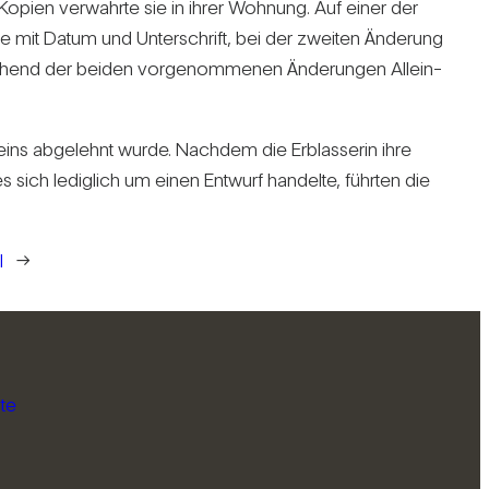
d Kopien ver­wahrte sie in ihrer Woh­nung. Auf einer der
ie mit Datum und Unter­schrift, bei der zweiten Ände­rung
re­chend der beiden vor­ge­nom­menen Ände­rungen Allein­
heins abge­lehnt wurde. Nachdem die Erb­las­serin ihre
sich ledig­lich um einen Ent­wurf han­delte, führten die
l
→
te