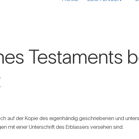
nes Tes­ta­ments 
t
auch auf der Kopie des eigen­händig geschrie­benen und unter
en mit einer Unter­schrift des Erb­las­sers ver­sehen sind.