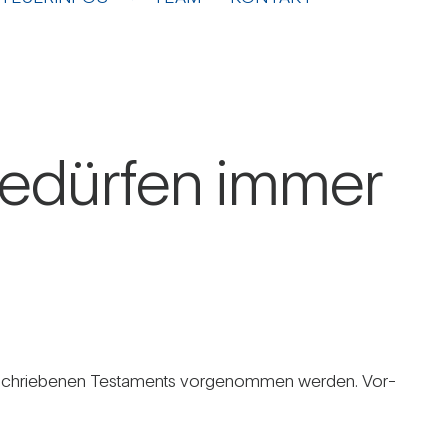
bedürfen immer
­schrie­benen Tes­ta­ments vor­ge­nommen werden. Vor­