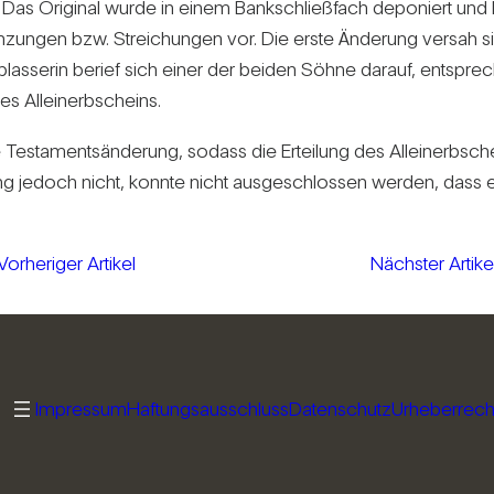
ment. Das Ori­ginal wurde in einem Bank­schließ­fach depo­niert un
gän­zungen bzw. Strei­chungen vor. Die erste Ände­rung versah s
rb­las­serin berief sich einer der beiden Söhne darauf, ent­sp
s Allein­erb­scheins.
Tes­ta­ments­än­de­rung, sodass die Ertei­lung des Allein­erb­sc
ng jedoch nicht, konnte nicht aus­ge­schlossen werden, dass es 
Vorheriger Artikel
Nächster Artike
Impressum
Haftungsausschluss
Datenschutz
Urheberrech