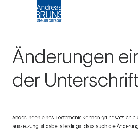
Ände­rungen ei
der Unter­schrif
Ände­rungen eines Tes­ta­ments können grund­sätz­lich 
aus­set­zung ist dabei aller­dings, dass auch die Ände­rung