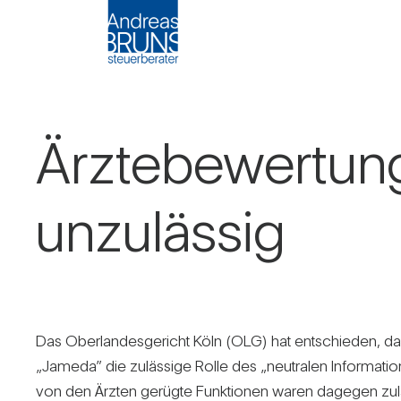
Ärz­te­be­wer­tu
unzu­lässig
Das Ober­lan­des­ge­richt Köln (OLG) hat ent­schieden, das
„Jameda” die zuläs­sige Rolle des „neu­tralen Infor­ma­ti­
von den Ärzten gerügte Funk­tionen waren dagegen zul