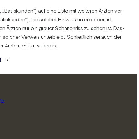
g. „Basis­kunden”) auf eine Liste mit wei­teren Ärzten ver­
in­kunden”), ein sol­cher Hin­weis unter­blieben ist.
ren Ärzten nur ein grauer Schat­ten­riss zu sehen ist. Das­
 sol­cher Ver­weis unter­bleibt. Schließ­lich sei auch der
er Ärzte nicht zu sehen ist.
l
→
te