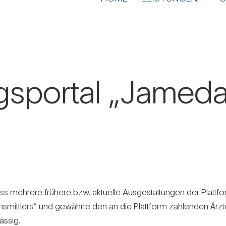
ngs­portal „Jameda
s meh­rere frü­here bzw. aktu­elle Aus­ge­stal­tungen der Platt­f
ons­mit­t­lers” und gewährte den an die Platt­form zah­lenden Ärz
ässig.