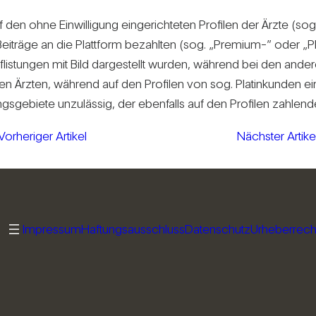
en ohne Ein­wil­li­gung ein­ge­rich­teten Pro­filen der Ärzte (so
­träge an die Platt­form bezahlten (sog. „Pre­mium-” oder „Pla­t­
f­lis­tungen mit Bild dar­ge­stellt wurden, wäh­rend bei den ande
en Ärzten, wäh­rend auf den Pro­filen von sog. Pla­t­in­kunden ein
ngs­ge­biete unzu­lässig, der eben­falls auf den Pro­filen zah­lend
Vorheriger Artikel
Nächster Artike
Impressum
Haftungsausschluss
Datenschutz
Urheberrech