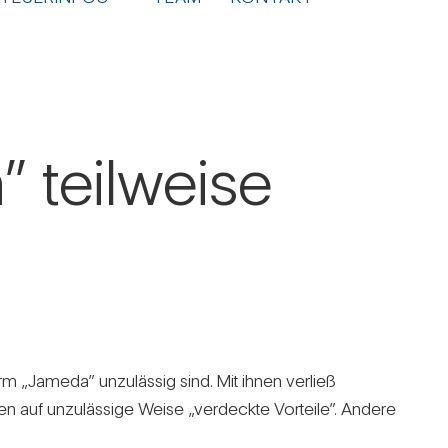
” teil­weise
orm „Jameda” unzu­lässig sind. Mit ihnen ver­ließ
ten auf unzu­läs­sige Weise „ver­deckte Vor­teile”. Andere