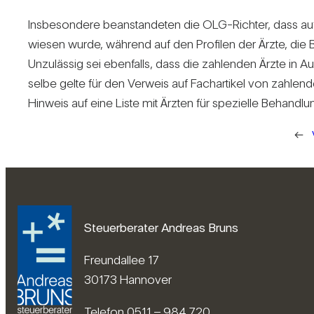
Ins­be­son­dere bean­stan­deten die OLG-Richter, dass auf d
wiesen wurde, wäh­rend auf den Pro­filen der Ärzte, die Bei
Unzu­lässig sei eben­falls, dass die zah­lenden Ärzte in Au
selbe gelte für den Ver­weis auf Fach­ar­tikel von zah­lend
Hin­weis auf eine Liste mit Ärzten für spe­zi­elle Behand­lu
←
Steuerberater Andreas Bruns
Freundallee 17
30173 Hannover
Telefon 0511 – 984 720