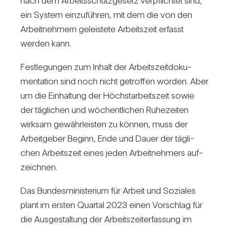
nach dem Arbeits­schutz­ge­setz ver­pflichtet sind,
ein System ein­zu­führen, mit dem die von den
Arbeit­neh­mern geleis­tete Arbeits­zeit erfasst
werden kann.
Fest­le­gungen zum Inhalt der Arbeits­zeit­do­ku­
men­ta­tion sind noch nicht getroffen worden. Aber
um die Ein­hal­tung der Höchst­ar­beits­zeit sowie
der täg­li­chen und wöchent­li­chen Ruhe­zeiten
wirksam gewähr­leisten zu können, muss der
Arbeit­geber Beginn, Ende und Dauer der täg­li­
chen Arbeits­zeit eines jeden Arbeit­neh­mers auf­
zeichnen.
Das Bun­des­mi­nis­te­rium für Arbeit und Soziales
plant im ersten Quartal 2023 einen Vor­schlag für
die Aus­ge­stal­tung der Arbeits­zeit­er­fas­sung im