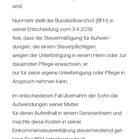
sind.
Nun­mehr stellt der Bun­des­fi­nanzhof (BFH) in
seiner Ent­schei­dung vom 3.4.2019
fest, dass die Steu­er­mä­ßi­gung für Auf­wen­
dungen, die einem Steu­er­pflich­tigen
wegen der Unter­brin­gung in einem Heim oder zur
dau­ernden Pflege erwachsen, er
nur für seine eigene Unter­brin­gung oder Pflege in
Anspruch nehmen kann.
Im ent­schie­denen Fall über­nahm der Sohn die
Auf­wen­dungen seiner Mutter
für deren Auf­ent­halt in einem Senio­ren­heim und
machte diese Kosten in seiner
Ein­kom­men­steu­er­erklä­rung steu­er­min­dernd gel­
tend. Der BFH ent­schied jedoch