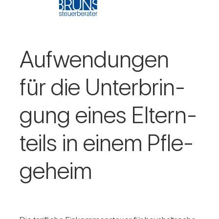
Auf­wen­dungen
für die Unter­brin­
gung eines Eltern­
teils in einem Pfle­
ge­heim