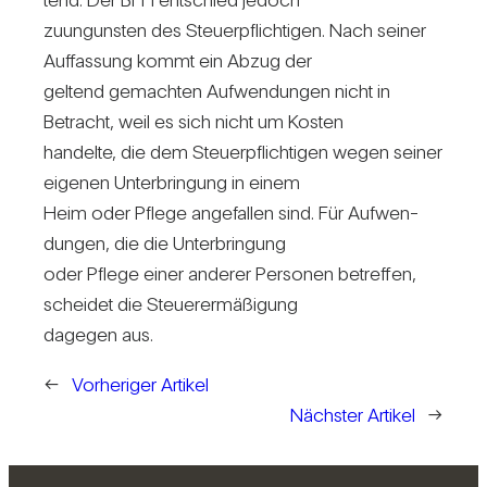
zuun­gunsten des Steu­er­pflich­tigen. Nach seiner
Auf­fas­sung kommt ein Abzug der
gel­tend gemachten Auf­wen­dungen nicht in
Betracht, weil es sich nicht um Kosten
han­delte, die dem Steu­er­pflich­tigen wegen seiner
eigenen Unter­brin­gung in einem
Heim oder Pflege ange­fallen sind. Für Auf­wen­
dungen, die die Unter­brin­gung
oder Pflege einer anderer Per­sonen betreffen,
scheidet die Steu­er­ermä­ßi­gung
dagegen aus.
←
Vorheriger Artikel
Nächster Artikel
→