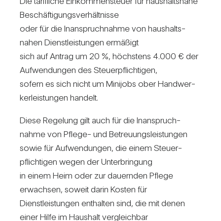
Die tarif­liche Ein­kom­men­steuer für haus­halts­nahe
Beschäf­ti­gungs­ver­hält­nisse
oder für die Inan­spruch­nahme von haus­halts­
nahen Dienst­leis­tungen ermä­ßigt
sich auf Antrag um 20 %, höchs­tens 4.000 € der
Auf­wen­dungen des Steu­er­pflich­tigen,
sofern es sich nicht um Mini­jobs ober Hand­wer­
kerleis­tungen han­delt.
Diese Rege­lung gilt auch für die Inan­spruch­
nahme von Pflege- und Betreu­ungs­leis­tungen
sowie für Auf­wen­dungen, die einem Steu­er­
pflich­tigen wegen der Unter­brin­gung
in einem Heim oder zur dau­ernden Pflege
erwachsen, soweit darin Kosten für
Dienst­leis­tungen ent­halten sind, die mit denen
einer Hilfe im Haus­halt ver­gleichbar