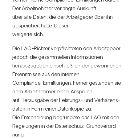
Der Arbeit­nehmer ver­langte Aus­kunft
über alle Daten, die der Arbeit­geber über ihn
gespei­chert hatte. Dieser
wei­gerte sich.
Die LAG-Richter ver­pflich­teten den Arbeit­geber
jedoch die gesam­melten Infor­ma­tionen
her­aus­zu­geben ein­schließ­lich der gewon­nenen
Erkennt­nisse aus den internen
Com­pli­ance-Ermitt­lungen. Ferner gestanden sie
dem Arbeit­nehmer einen Anspruch
auf Her­aus­gabe der Leis­tungs- und Ver­hal­tens­
daten in Form einer Daten­kopie zu.
Die Ent­schei­dung begrün­dete das LAG mit den
Rege­lungen in der Daten­schutz-Grund­ver­ord­
nung.