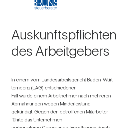
Aus­kunfts­pflichten
des Arbeit­ge­bers
In einem vom Lan­des­ar­beits­ge­richt Baden-Würt­
tem­berg (LAG) ent­schie­denen
Fall wurde einem Arbeit­nehmer nach meh­reren
Abmah­nungen wegen Min­der­leis­tung
gekün­digt. Gegen den betrof­fenen Mit­ar­beiter
führte das Unter­nehmen
vorher interne Com­pli­ance-Ermitt­lungen durch.