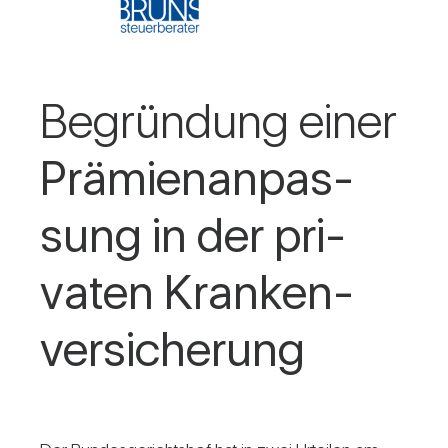
Begrün­dung einer
Prä­mi­en­an­pas­
sung in der pri­
vaten Kran­ken­
ver­si­che­rung