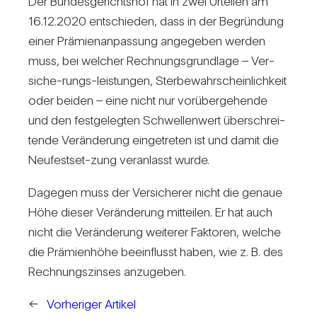
Der Bun­des­ge­richtshof hat in zwei Urteilen am
16.12.2020 ent­schieden, dass in der Begrün­dung
einer Prä­mi­en­an­pas­sung ange­geben werden
muss, bei wel­cher Rech­nungs­grund­lage – Ver­
siche-rungs-leis­tungen, Ster­be­wahr­schein­lich­keit
oder beiden – eine nicht nur vor­über­ge­hende
und den fest­ge­legten Schwel­len­wert über­schrei­
tende Ver­än­de­rung ein­ge­treten ist und damit die
Neu­festset-zung ver­an­lasst wurde.
Dagegen muss der Ver­si­cherer nicht die genaue
Höhe dieser Ver­än­de­rung mit­teilen. Er hat auch
nicht die Ver­än­de­rung wei­terer Fak­toren, welche
die Prä­mi­en­höhe beein­flusst haben, wie z. B. des
Rech­nungs­zinses anzu­geben.
←
Vorheriger Artikel