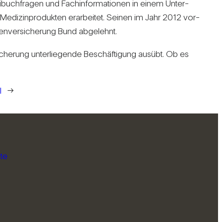
ei­buch­fragen und Fach­in­for­ma­tionen in einem Unter­
on Medi­zin­pro­dukten erar­beitet. Seinen im Jahr 2012 vor­
ten­ver­si­che­rung Bund abge­lehnt.
­che­rung unter­lie­gende Beschäf­ti­gung ausübt. Ob es
l
→
te