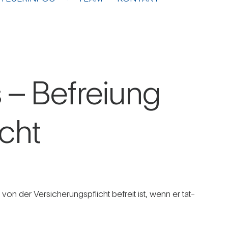
s – Befreiung
icht
n der Ver­si­che­rungs­pflicht befreit ist, wenn er tat­