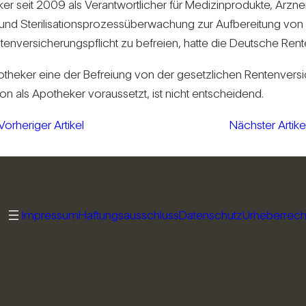
r seit 2009 als Ver­ant­wort­li­cher für Medi­zin­pro­dukte, Arz­n
d Ste­ri­li­sa­ti­ons­pro­zess­über­wa­chung zur Auf­be­rei­tung v
ten­ver­si­che­rungs­pflicht zu befreien, hatte die Deut­sche Ren­
theker eine der Befreiung von der gesetz­li­chen Ren­ten­ver­si
on als Apo­theker vor­aus­setzt, ist nicht ent­schei­dend.
Vorheriger Artikel
Nächster Artike
Impressum
Haftungsausschluss
Datenschutz
Urheberrech