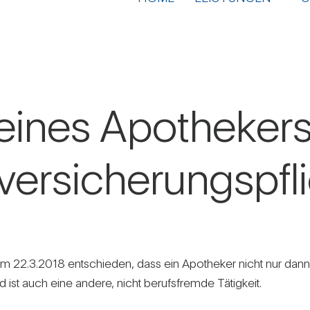
eines Apo­the­ker
er­si­che­rungs­pfl
vom 22.3.2018 ent­schieden, dass ein Apo­theker nicht nur dann vo
end ist auch eine andere, nicht berufs­fremde Tätig­keit.