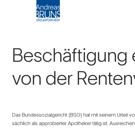
Beschäf­ti­gung 
von der Ren­ten­v
Das Bun­des­so­zi­al­ge­richt (BSG) hat mit seinem Urteil 
säch­lich als appro­bierter Apo­theker tätig ist. Aus­rei­ch