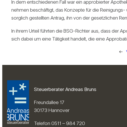
In dem ent­schie­denen Fall war ein appro­bierter Apo­theke
nehmen beschäf­tigt, das Kon­zepte für die Rei­ni­gungs- un
sorg­lich gestellten Antrag, ihn von der gesetz­li­chen Ren­
In ihrem Urteil führten die BSG-Richter aus, dass der Apo­
sich dabei um eine Tätig­keit han­delt, die eine Appro­ba­ti
←
Steuerberater Andreas Bruns
Freundallee 17
30173 Hannover
Telefon 0511 – 984 720