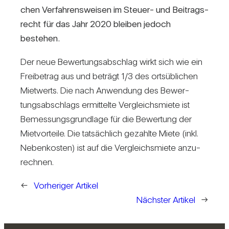
chen Ver­fah­rens­weisen im Steuer- und Bei­trags­
recht für das Jahr 2020 bleiben jedoch
bestehen.
Der neue Bewer­tungs­ab­schlag wirkt sich wie ein
Frei­be­trag aus und beträgt 1/​3 des orts­üb­li­chen
Miet­werts. Die nach Anwen­dung des Bewer­
tungs­ab­schlags ermit­telte Ver­gleichs­miete ist
Bemes­sungs­grund­lage für die Bewer­tung der
Miet­vor­teile. Die tat­säch­lich gezahlte Miete (inkl.
Neben­kosten) ist auf die Ver­gleichs­miete anzu­
rechnen.
←
Vorheriger Artikel
Nächster Artikel
→