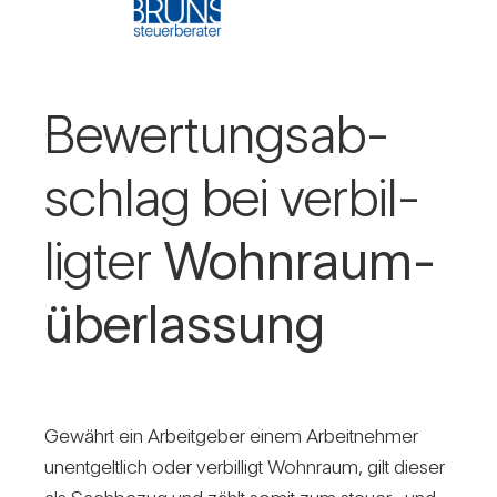
Bewer­tungs­ab­
schlag bei ver­bil­
ligter
Wohn­raum­
über­las­sung
Gewährt ein Arbeit­geber einem Arbeit­nehmer
unent­gelt­lich oder ver­bil­ligt Wohn­raum, gilt dieser