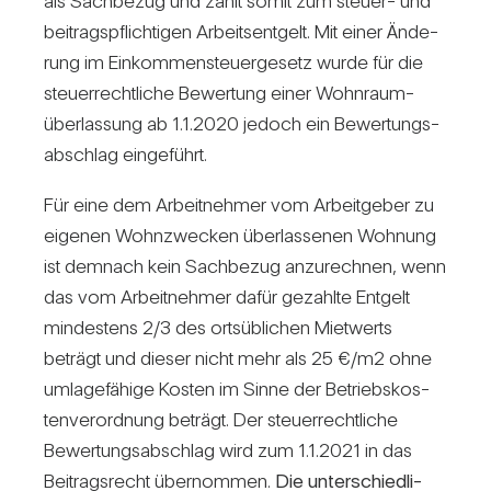
als Sach­bezug und zählt somit zum steuer- und
bei­trags­pflich­tigen Arbeits­ent­gelt. Mit einer Ände­
rung im Ein­kom­men­steu­er­ge­setz wurde für die
steu­er­recht­liche Bewer­tung einer Wohn­raum­
über­las­sung ab 1.1.2020 jedoch ein Bewer­tungs­
ab­schlag ein­ge­führt.
Für eine dem Arbeit­nehmer vom Arbeit­geber zu
eigenen Wohn­zwe­cken über­las­senen Woh­nung
ist dem­nach kein Sach­bezug anzu­rechnen, wenn
das vom Arbeit­nehmer dafür gezahlte Ent­gelt
min­des­tens 2/​3 des orts­üb­li­chen Miet­werts
beträgt und dieser nicht mehr als 25 €/​m2 ohne
umla­ge­fä­hige Kosten im Sinne der Betriebs­kos­
ten­ver­ord­nung beträgt. Der steu­er­recht­liche
Bewer­tungs­ab­schlag wird zum 1.1.2021 in das
Bei­trags­recht über­nommen.
Die unter­schied­li­