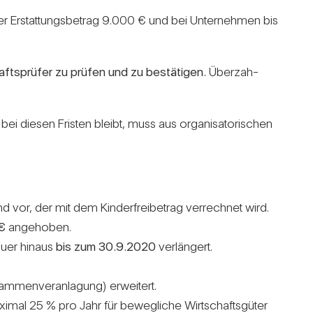
er Erstat­tungs­be­trag 9.000 € und bei Unter­nehmen bis
afts­prüfer zu prüfen und zu bestä­tigen.
Über­zah­
ei diesen Fristen bleibt, muss aus orga­ni­sa­to­ri­schen
d vor, der mit dem Kin­der­frei­be­trag ver­rechnet wird.
€
ange­hoben.
auer hinaus
bis zum 30.9.2020
ver­län­gert.
men­ver­an­la­gung) erwei­tert.
imal 25 % pro Jahr für beweg­liche Wirt­schafts­güter