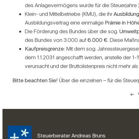
des Anla­ge­ver­mö­gens wurde für die Steu­er­jahre
Klein- und Mit­tel­be­triebe (KMU), die ihr
Aus­bil­dun
Aus­bil­dungs­ver­trag eine ein­ma­lige
Prämie in Höh
Die För­de­rung des Bundes über die sog.
Umwelt­
des Bundes von 3.000 auf
6.000 €.
Diese Maß­nah
Kauf­preis­grenze:
Mit dem sog. Jah­res­steu­er­ge
dem 1.1.2031 ange­schafft werden, anstelle der 1
ver­ur­sacht und der Brut­to­lis­ten­preis nicht meh
Bitte beachten Sie!
Über die ein­zelnen – für die Steu­e
←
Steuerberater Andreas Bruns