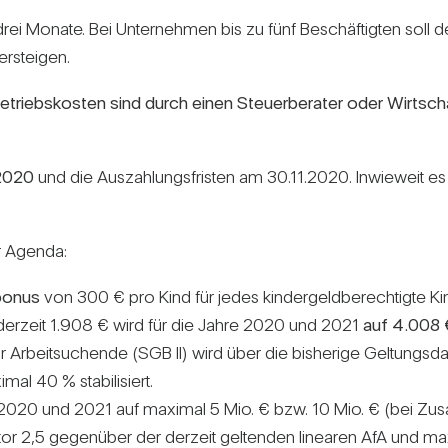
drei Monate. Bei Unter­nehmen bis zu fünf Beschäf­tigten soll d
r­steigen.
riebs­kosten sind durch einen Steu­er­be­rater oder Wirt­sch
.2020
und die Aus­zah­lungs­fristen am 30.11.2020. Inwie­weit es b
er Agenda:
­bonus
von 300 € pro Kind für jedes kin­der­geld­be­rech­tigte Kin
er­zeit 1.908 € wird für die Jahre 2020 und 2021
auf 4.008 
r Arbeit­su­chende (SGB II) wird über die bis­he­rige Gel­tungs­d
l 40 % sta­bi­li­siert.
 2020 und 2021 auf maximal 5 Mio. € bzw. 10 Mio. € (bei Zusam­
r 2,5 gegen­über der der­zeit gel­tenden linearen AfA und max