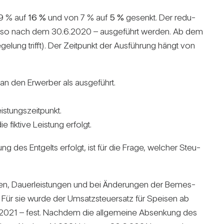
19 % auf
16 %
und von 7 % auf
5 %
gesenkt. Der redu­
 – also nach dem 30.6.2020 – aus­ge­führt werden. Ab dem
ung trifft). Der Zeit­punkt der Aus­füh­rung hängt von
an den Erwerber als aus­ge­führt.
­tungs­zeit­punkt.
ik­tive Leis­tung erfolgt.
 des Ent­gelts erfolgt, ist für die Frage, wel­cher Steu­
gen, Dau­er­leis­tungen und bei Ände­rungen der Bemes­
Für sie wurde der Umsatz­steu­er­satz für Speisen ab
6.2021 – fest. Nachdem die all­ge­meine Absen­kung des