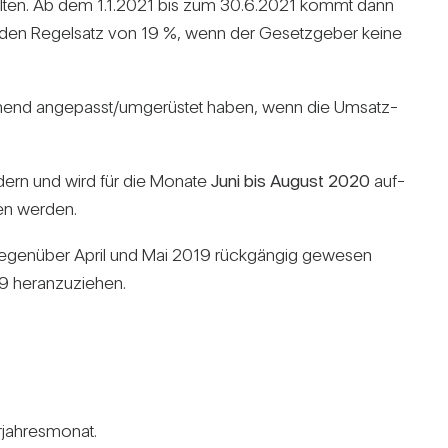
 gelten. Ab dem 1.1.2021 bis zum 30.6.2021 kommt dann
uf den Regel­satz von 19 %, wenn der Gesetz­geber keine
­chend angepasst/​umgerüstet haben, wenn die Umsatz­
­dern und wird für die Monate
Juni bis August 2020
auf­
gen werden.
gegen­über April und Mai 2019 rück­gängig gewesen
her­an­zu­ziehen.
jah­res­monat.