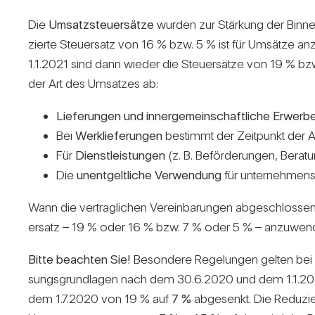
Die
Umsatz­steu­er­sätze
wurden zur Stär­kung der Bin­n
zierte Steu­er­satz von 16 % bzw. 5 % ist für Umsätze a
1.1.2021 sind dann wieder die Steu­er­sätze von 19 % bz
der Art des Umsatzes ab:
Lie­fe­rungen und inner­ge­mein­schaft­liche Erwerb
Bei
Werk­lie­fe­rungen
bestimmt der Zeit­punkt der 
Für
Dienst­leis­tungen
(z. B. Beför­de­rungen, Bera­t
Die
unent­gelt­liche Ver­wen­dung
für unter­neh­mens
Wann die ver­trag­li­chen Ver­ein­ba­rungen abge­schlosse
er­satz – 19 % oder 16 % bzw. 7 % oder 5 % – anzu­wend
Bitte beachten Sie!
Beson­dere Rege­lungen gelten bei A
sungs­grund­lagen nach dem 30.6.2020 und dem 1.1.202
dem 1.7.2020 von 19 % auf
7 %
abge­senkt. Die Redu­zi