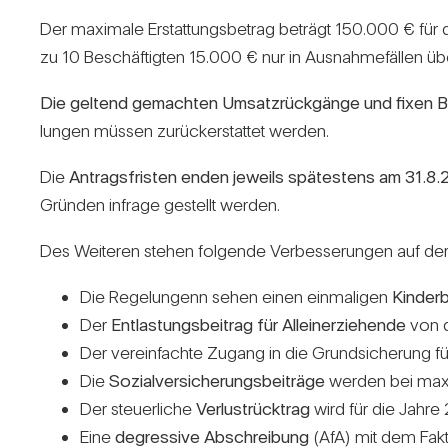
Der maxi­male Erstat­tungs­be­trag beträgt 150.000 € für 
zu 10 Beschäf­tigten 15.000 € nur in Aus­nah­me­fällen übe
Die gel­tend gemachten Umsatz­rück­gänge und fixen Bet
lungen müssen zurück­er­stattet werden.
Die
Antrags­fristen enden jeweils spä­tes­tens am 31.8
Gründen infrage gestellt werden.
Des Wei­teren stehen fol­gende Ver­bes­se­rungen auf d
Die Rege­lun­genn sehen einen ein­ma­ligen
Kin­der
Der
Ent­las­tungs­bei­trag für Allein­er­zie­hende
von d
Der ver­ein­fachte Zugang in die Grund­si­che­rung fü
Die
Sozi­al­ver­si­che­rungs­bei­träge
werden bei maxima
Der steu­er­liche
Ver­lust­rück­trag
wird für die Jahre
Eine
degres­sive Abschrei­bung
(AfA) mit dem Fakto