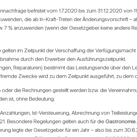
en­nach­frage befristet vom 1.7.2020 bis zum 31.12.2020 von 
nzu­wenden, die ab In-Kraft-Treten der Ände­rungs­vor­schrift
w. 7 % anzu­wenden (wenn der Gesetz­geber keine andere Rege­l
e
gelten im Zeit­punkt der Ver­schaf­fung der Ver­fü­gungs­macht 
Abnahme durch den Erwerber den Aus­füh­rungs­zeit­punkt.
ungen, Repa­ra­turen) bestimmt das Leis­tungs­ende über den Leis
­fremde Zwecke wird zu dem Zeit­punkt aus­ge­führt, zu dem die f
n oder die Rech­nungen gestellt werden bzw. die Ver­ein­nah­mung
en ist, ohne Bedeu­tung.
nzah­lungen, Ist-Ver­steue­rung, Abrech­nung von Teil­leis­tun
1. Beson­dere Rege­lungen gelten auch für die
Gas­tro­nomie.
e­rung legte der Gesetz­geber für ein Jahr – also bis zum 30.