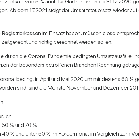
r Pro­zent­satz von 5 % auch für Gas­tro­nomen bis 31.12.2020
agen. Ab dem 1.7.2021 steigt der Umsatz­steu­er­satz wieder a
e Regis­trier­kassen
im Ein­satz haben, müssen diese ent­spre
zeit­ge­recht und richtig berechnet werden sollen.
die durch die Corona-Pan­demie bedingten Umsatz­aus­fälle lin
n­heiten der beson­ders betrof­fenen Bran­chen Rech­nung getra
 Corona-bedingt in April und Mai 2020 um min­des­tens 60 % 
t worden sind, sind die Monate November und Dezember 2019 
on
bruch,
en 50 % und 70 %
n 40 % und unter 50 % im För­der­monat im Ver­gleich zum Vor­