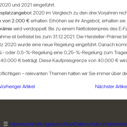
 2020 und 2021 ein­ge­führt.
gs­platz­an­gebot
2020 im Ver­gleich zu den drei Vor­jahren nich
e von 2.000 €
erhalten. Erhöhen sie ihr Angebot, erhalten sie f
prämie
wird ver­dop­pelt. Bis zu einem Net­to­lis­ten­preis des E
me ist befristet bis zum 31.12.2021. Die Her­steller-Prämie bl
­setz 2020 wurde eine neue Rege­lung ein­ge­führt. Danach ko
-%- oder 0,5-%-Regelung eine 0,25-%-Regelung zum Tragen, w
r als 40.000 € beträgt. Diese Kauf­preis­grenze von 40.000 € wi
r­pflich­tigen – rele­vanten Themen halten wir Sie immer über di
Vorheriger Artikel
Nächster Artike
Impressum
Haftungsausschluss
Datenschutz
Urheberrech