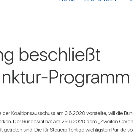
ung beschließt
unktur-Programm
er Koali­ti­ons­aus­schuss am 3.6.2020 vor­stellte, will die Bun­
 stärken. Der Bun­desrat hat am 29.6.2020 dem „Zweiten Corona-
 getreten sind. Die für Steu­er­pflich­tige wich­tigsten Punkte 