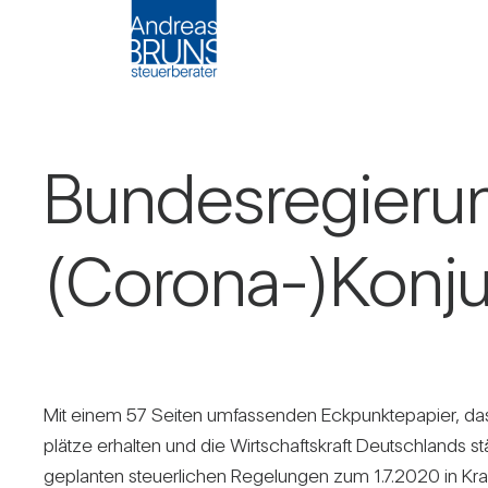
Bun­des­re­gie­r
(Corona-)Konj
Mit einem 57 Seiten umfas­senden Eck­punk­te­pa­pier, das d
plätze erhalten und die Wirt­schafts­kraft Deutsch­lands
geplanten steu­er­li­chen Rege­lungen zum 1.7.2020 in Kraft