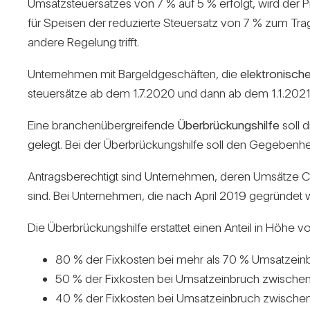
Umsatz­steu­er­satzes von 7 % auf 5 % erfolgt, wird de
für Speisen der redu­zierte Steu­er­satz von 7 % zum Tr
andere Rege­lung trifft.
Unter­nehmen mit Bar­geld­ge­schäften, die
elek­tro­ni­sch
steu­er­sätze ab dem 1.7.2020 und dann ab dem 1.1.2021 
Eine bran­chen­über­grei­fende
Über­brü­ckungs­hilfe
soll 
ge­legt. Bei der Über­brü­ckungs­hilfe soll den Gege­be
Antrags­be­rech­tigt sind Unter­nehmen, deren Umsätze
sind. Bei Unter­nehmen, die nach April 2019 gegründe
Die Über­brü­ckungs­hilfe erstattet einen Anteil in Höhe v
80 % der Fix­kosten bei mehr als 70 % Umsatz­ein­
50 % der Fix­kosten bei Umsatz­ein­bruch zwi­sch
40 % der Fix­kosten bei Umsatz­ein­bruch zwi­sche