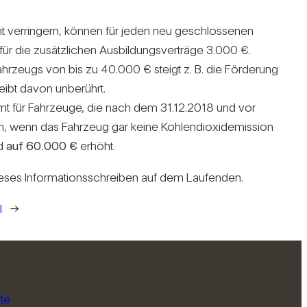
t ver­rin­gern, können für jeden neu geschlos­senen
ür die zusätz­li­chen Aus­bil­dungs­ver­träge 3.000 €.
‑Fahrzeugs von bis zu 40.000 € steigt z. B. die För­de­rung
eibt davon unbe­rührt.
mmt für Fahr­zeuge, die nach dem 31.12.2018 und vor
enn das Fahr­zeug gar keine Koh­len­di­oxid­emis­sion
rd
auf 60.000 €
erhöht.
eses Infor­ma­ti­ons­schreiben auf dem Lau­fenden.
l
→
te