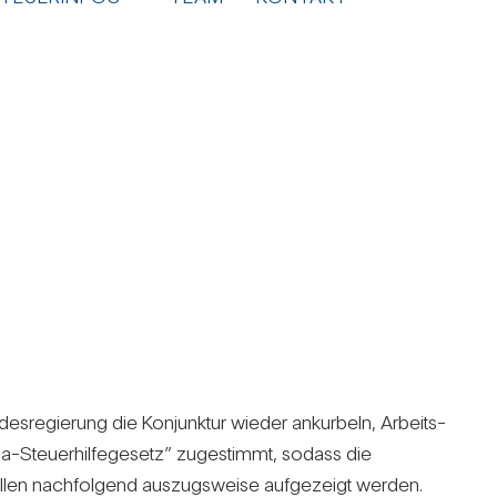
des­re­gie­rung die Kon­junktur wieder ankur­beln, Arbeits­
Steu­er­hil­fe­ge­setz” zuge­stimmt, sodass die
sollen nach­fol­gend aus­zugs­weise auf­ge­zeigt werden.