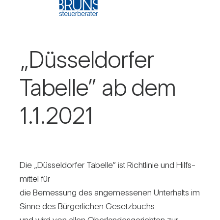
„Düs­sel­dorfer
Tabelle” ab dem
1.1.2021
Die „Düs­sel­dorfer Tabelle” ist Richt­linie und Hilfs­
mittel für
die Bemes­sung des ange­mes­senen Unter­halts im
Sinne des Bür­ger­li­chen Gesetz­buchs
und wird von allen Ober­lan­des­ge­richten zur