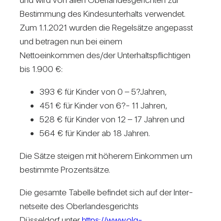
Bestim­mung des Kin­des­un­ter­halts ver­wendet.
Zum 1.1.2021 wurden die Regel­sätze ange­passt
und betragen nun bei einem
Net­to­ein­kommen des/​der Unter­halts­pflich­tigen
bis 1.900 €:
393 € für Kinder von 0 – 5?Jahren,
451 € für Kinder von 6?- 11 Jahren,
528 € für Kinder von 12 – 17 Jahren und
564 € für Kinder ab 18 Jahren.
Die Sätze steigen mit höherem Ein­kommen um
bestimmte Pro­zent­sätze.
Die gesamte Tabelle befindet sich auf der Inter­
net­seite des Ober­lan­des­ge­richts
Düs­sel­dorf unter
https://www.olg-