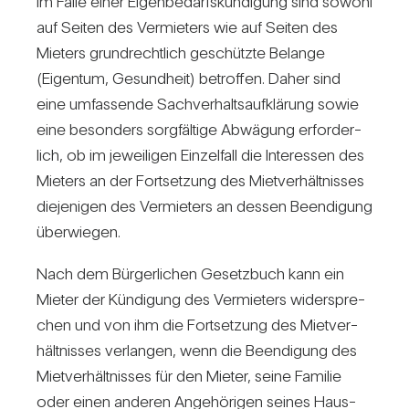
Im Falle einer Eigen­be­darfs­kün­di­gung sind sowohl
auf Seiten des Ver­mie­ters wie auf Seiten des
Mie­ters grund­recht­lich geschützte Belange
(Eigentum, Gesund­heit) betroffen. Daher sind
eine umfas­sende Sach­ver­halts­auf­klä­rung sowie
eine beson­ders sorg­fäl­tige Abwä­gung erfor­der­
lich, ob im jewei­ligen Ein­zel­fall die Inter­essen des
Mie­ters an der Fort­set­zung des Miet­ver­hält­nisses
die­je­nigen des Ver­mie­ters an dessen Been­di­gung
über­wiegen.
Nach dem Bür­ger­li­chen Gesetz­buch kann ein
Mieter der Kün­di­gung des Ver­mie­ters wider­spre­
chen und von ihm die Fort­set­zung des Miet­ver­
hält­nisses ver­langen, wenn die Been­di­gung des
Miet­ver­hält­nisses für den Mieter, seine Familie
oder einen anderen Ange­hö­rigen seines Haus­