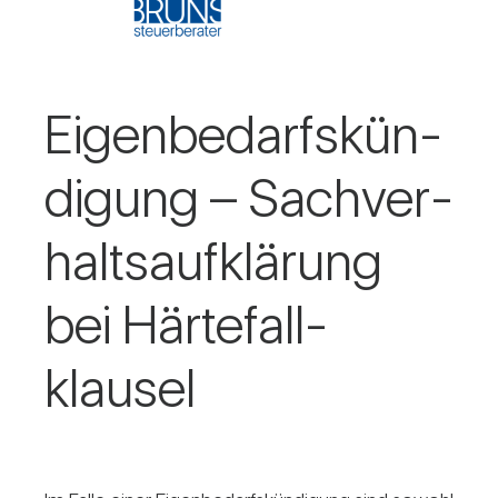
Eigen­be­darfs­kün­
di­gung – Sach­ver­
halts­auf­klä­rung
bei Här­te­fall­
klausel