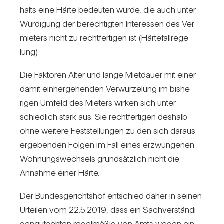
halts eine Härte bedeuten würde, die auch unter
Wür­di­gung der berech­tigten Inter­essen des Ver­
mie­ters nicht zu recht­fer­tigen ist (Här­te­fall­re­ge­
lung).
Die Fak­toren Alter und lange Miet­dauer mit einer
damit ein­her­ge­henden Ver­wur­ze­lung im bis­he­
rigen Umfeld des Mie­ters wirken sich unter­
schied­lich stark aus. Sie recht­fer­tigen des­halb
ohne wei­tere Fest­stel­lungen zu den sich daraus
erge­benden Folgen im Fall eines erzwun­genen
Woh­nungs­wech­sels grund­sätz­lich nicht die
Annahme einer Härte.
Der Bun­des­ge­richtshof ent­schied daher in seinen
Urteilen vom 22.5.2019, dass ein Sach­ver­stän­di­
gen­gut­achten regel­mäßig von Amts wegen ein­