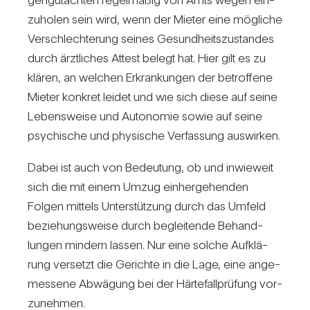
zu­holen sein wird, wenn der Mieter eine mög­liche
Ver­schlech­te­rung seines Gesund­heits­zu­standes
durch ärzt­li­ches Attest belegt hat. Hier gilt es zu
klären, an wel­chen Erkran­kungen der betrof­fene
Mieter kon­kret leidet und wie sich diese auf seine
Lebens­weise und Auto­nomie sowie auf seine
psy­chi­sche und phy­si­sche Ver­fas­sung aus­wirken.
Dabei ist auch von Bedeu­tung, ob und inwie­weit
sich die mit einem Umzug ein­her­ge­henden
Folgen mit­tels Unter­stüt­zung durch das Umfeld
bezie­hungs­weise durch beglei­tende Behand­
lungen min­dern lassen. Nur eine solche Auf­klä­
rung ver­setzt die Gerichte in die Lage, eine ange­
mes­sene Abwä­gung bei der Här­te­fall­prü­fung vor­
zu­nehmen.