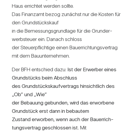
Haus errichtet werden sollte.
Das Finanzamt bezog zunächst nur die Kosten für
den Grund­stücks­kauf
in die Bemes­sungs­grund­lage für die Grund­er­
werb­steuer ein. Danach schloss
der Steu­er­pflich­tige einen Bau­er­rich­tungs­ver­trag
mit dem Bau­un­ter­nehmen.
Der BFH ent­schied dazu:
Ist der Erwerber eines
Grund­stücks beim Abschluss
des Grund­stücks­kauf­ver­trags hin­sicht­lich des
„Ob” und „Wie”
der Bebauung gebunden, wird das erwor­bene
Grund­stück erst dann in bebautem
Zustand erworben, wenn auch der Bau­er­rich­
tungs­ver­trag geschlossen ist.
Mit