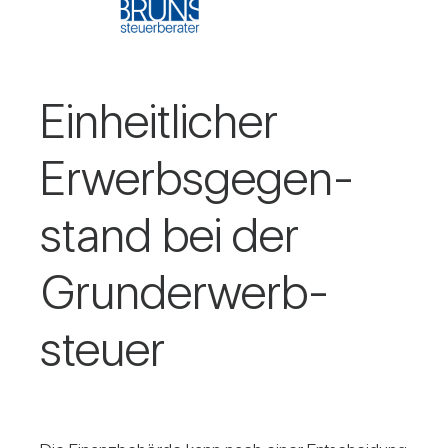
Ein­heit­li­cher
Erwerbs­ge­gen­
stand bei der
Grund­er­werb­
steuer