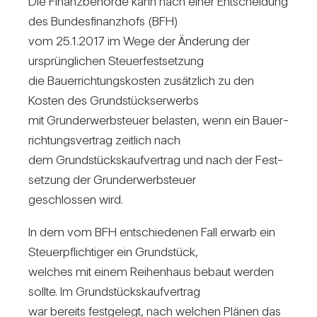
Die Finanz­be­hörde kann nach einer Ent­schei­dung
des Bun­des­fi­nanz­hofs (BFH)
vom 25.1.2017 im Wege der Ände­rung der
ursprüng­li­chen Steu­er­fest­set­zung
die Bau­er­rich­tungs­kosten zusätz­lich zu den
Kosten des Grund­stücks­er­werbs
mit Grund­er­werb­steuer belasten, wenn ein Bau­er­
rich­tungs­ver­trag zeit­lich nach
dem Grund­stücks­kauf­ver­trag und nach der Fest­
set­zung der Grund­er­werb­steuer
geschlossen wird.
In dem vom BFH ent­schie­denen Fall erwarb ein
Steu­er­pflich­tiger ein Grund­stück,
wel­ches mit einem Rei­hen­haus bebaut werden
sollte. Im Grund­stücks­kauf­ver­trag
war bereits fest­ge­legt, nach wel­chen Plänen das