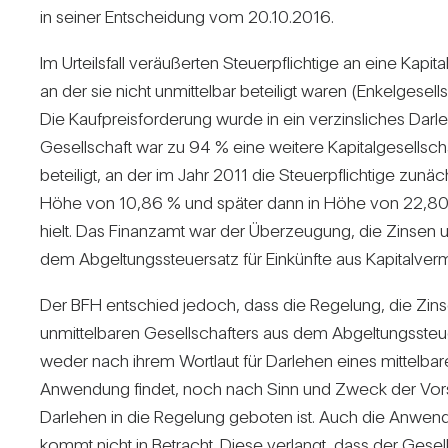
in seiner Ent­schei­dung vom 20.10.2016.
Im Urteils­fall ver­äu­ßerten Steu­er­pflich­tige an eine Kapi­tal
an der sie nicht unmit­telbar betei­ligt waren (Enkel­ge­sell
Die Kauf­preis­for­de­rung wurde in ein ver­zins­li­ches Da
Gesell­schaft war zu 94 % eine wei­tere Kapi­tal­ge­sell­schaf
betei­ligt, an der im Jahr 2011 die Steu­er­pflich­tige zunäc
Höhe von 10,86 % und später dann in Höhe von 22,80 %
hielt. Das Finanzamt war der Über­zeu­gung, die Zinsen un
dem Abgel­tungs­steu­er­satz für Ein­künfte aus Kapi­tal­ve
Der BFH ent­schied jedoch, dass die Rege­lung, die Zins
unmit­tel­baren Gesell­schaf­ters aus dem Abgel­tungs­steu­e
weder nach ihrem Wort­laut für Dar­lehen eines mit­tel­bar
Anwen­dung findet, noch nach Sinn und Zweck der Vor­schr
Dar­lehen in die Rege­lung geboten ist. Auch die Anwen­d
kommt nicht in Betracht. Diese ver­langt, dass der Gesell­s