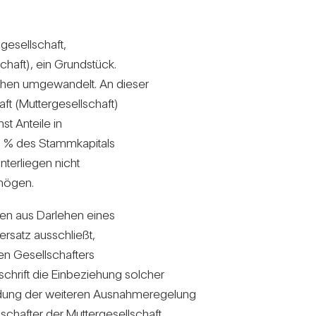
­ge­sell­schaft,
­schaft), ein Grund­stück.
r­lehen umge­wan­delt. An dieser
t (Mut­ter­ge­sell­schaft)
hst Anteile in
 des Stamm­ka­pi­tals
ter­liegen nicht
r­mögen.
en aus Dar­lehen eines
r­satz aus­schließt,
en Gesell­schaf­ters
ift die Ein­be­zie­hung sol­cher
ung der wei­teren Aus­nah­me­re­ge­lung
chafter der Mut­ter­ge­sell­schaft