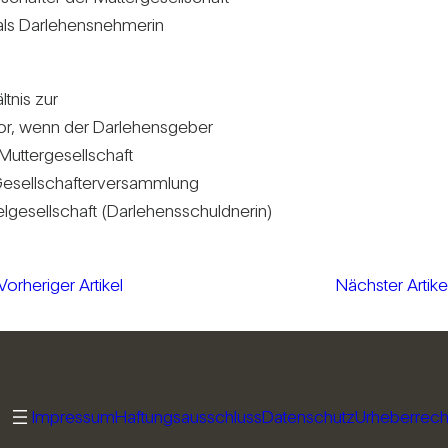
als Dar­le­hens­neh­merin
ltnis zur
vor, wenn der Dar­le­hens­geber
ut­ter­ge­sell­schaft
esell­schaf­ter­ver­samm­lung
ge­sell­schaft (Dar­le­hens­schuld­nerin)
Vorheriger Artikel
Nächster Artike
Impressum
Haftungsausschluss
Datenschutz
Urheberrech