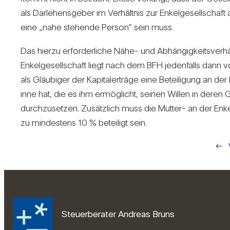
als Dar­le­hens­geber im Ver­hältnis zur Enkel­ge­sell­schaft 
eine „nahe ste­hende Person” sein muss.
Das hierzu erfor­der­liche Nähe- und Abhän­gig­keits­ver­hä
Enkel­ge­sell­schaft liegt nach dem BFH jeden­falls dann 
als Gläu­biger der Kapi­tal­erträge eine Betei­li­gung an der M
inne hat, die es ihm ermög­licht, seinen Willen in deren G
durch­zu­setzen. Zusätz­lich muss die Mutter- an der Enkel­
zu min­des­tens 10 % betei­ligt sein.
←
Steuerberater Andreas Bruns