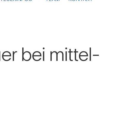
 bei mit­tel­
H