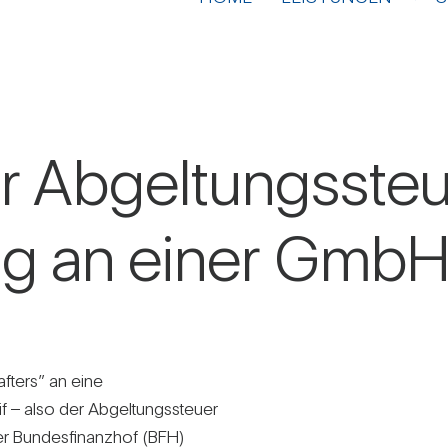
Abgel­tungs­steuer
gung an einer Gmb
f­ters” an eine
if – also der Abgel­tungs­steuer
r Bun­des­fi­nanzhof (BFH)