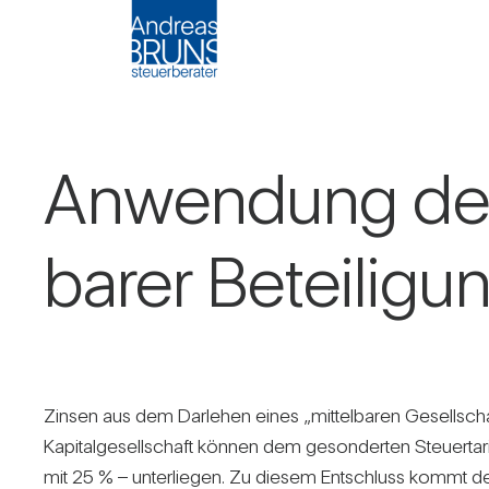
Anwen­dung der 
barer Betei­li­
Zinsen aus dem Dar­lehen eines „mit­tel­baren Gesell­scha
Kapi­tal­ge­sell­schaft können dem geson­derten Steu­er­tar
mit 25 % – unter­liegen. Zu diesem Ent­schluss kommt de