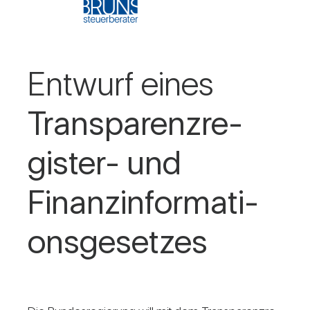
Ent­wurf eines
Trans­pa­renz­re­
gister- und
Finanz­in­for­ma­ti­
ons­ge­setzes