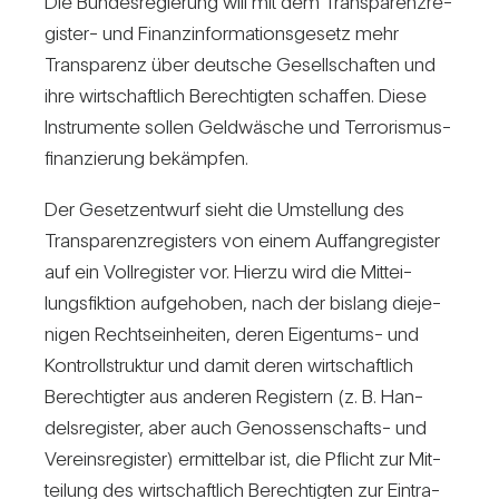
Die Bun­des­re­gie­rung will mit dem Trans­pa­renz­re­
gister- und Finanz­in­for­ma­ti­ons­ge­setz mehr
Trans­pa­renz über deut­sche Gesell­schaften und
ihre wirt­schaft­lich Berech­tigten schaffen. Diese
Instru­mente sollen Geld­wä­sche und Ter­ro­ris­mus­
fi­nan­zie­rung bekämpfen.
Der Gesetz­ent­wurf sieht die Umstel­lung des
Trans­pa­renz­re­gis­ters von einem Auf­fang­re­gister
auf ein Voll­re­gister vor. Hierzu wird die Mit­tei­
lungs­fik­tion auf­ge­hoben, nach der bis­lang die­je­
nigen Rechts­ein­heiten, deren Eigen­tums- und
Kon­troll­struktur und damit deren wirt­schaft­lich
Berech­tigter aus anderen Regis­tern (z. B. Han­
dels­re­gister, aber auch Genos­sen­schafts- und
Ver­eins­re­gister) ermit­telbar ist, die Pflicht zur Mit­
tei­lung des wirt­schaft­lich Berech­tigten zur Ein­tra­