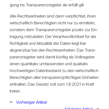
gung ins Trans­pa­renz­re­gister als erfüllt gilt.
Alle Rechts­ein­heiten sind dann ver­pflichtet, ihren
wirt­schaft­lich Berech­tigten nicht nur zu ermit­teln,
son­dern dem Trans­pa­renz­re­gister positiv zur Ein­
tra­gung mit­zu­teilen. Die Ver­ant­wort­lich­keit für die
Rich­tig­keit und Aktua­lität der Daten liegt klar
abgrenzbar bei den Rechts­ein­heiten. Das Trans­
pa­renz­re­gister wird damit künftig als Voll­re­gister
einen quan­ti­tativ umfas­senden und qua­li­tativ
hoch­wer­tigen Daten­be­stand zu den wirt­schaft­lich
Berech­tigten aller trans­pa­renz­pflich­tigen Ein­heiten
ent­halten. Das Gesetz soll zum 1.8.2021 in Kraft
treten.
←
Vorheriger Artikel
Nächster Artikel
→