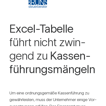
Excel-Tabelle
führt nicht zwin­
gend zu
Kas­sen­
füh­rungs­män­geln
Um eine ord­nungs­ge­mäße Kas­sen­füh­rung zu
gewähr­leisten, muss der Unter­nehmer einige Vor­