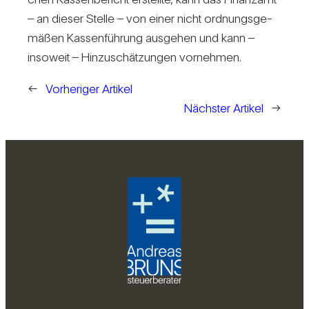
– an dieser Stelle – von einer nicht ord­nungs­ge­
mäßen Kas­sen­füh­rung aus­gehen und kann –
inso­weit – Hin­zu­schät­zungen vor­nehmen.
←
Vorheriger Artikel
Nächster Artikel
→