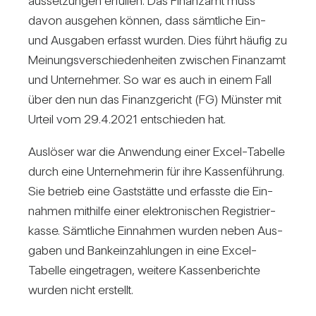
aus­set­zungen erfüllen. Das Finanzamt muss
davon aus­gehen können, dass sämt­liche Ein-
und Aus­gaben erfasst wurden. Dies führt häufig zu
Mei­nungs­ver­schie­den­heiten zwi­schen Finanzamt
und Unter­nehmer. So war es auch in einem Fall
über den nun das Finanz­ge­richt (FG) Münster mit
Urteil vom 29.4.2021 ent­schieden hat.
Aus­löser war die Anwen­dung einer Excel-Tabelle
durch eine Unter­neh­merin für ihre Kas­sen­füh­rung.
Sie betrieb eine Gast­stätte und erfasste die Ein­
nahmen mit­hilfe einer elek­tro­ni­schen Regis­trier­
kasse. Sämt­liche Ein­nahmen wurden neben Aus­
gaben und Bank­ein­zah­lungen in eine Excel-
Tabelle ein­ge­tragen, wei­tere Kas­sen­be­richte
wurden nicht erstellt.