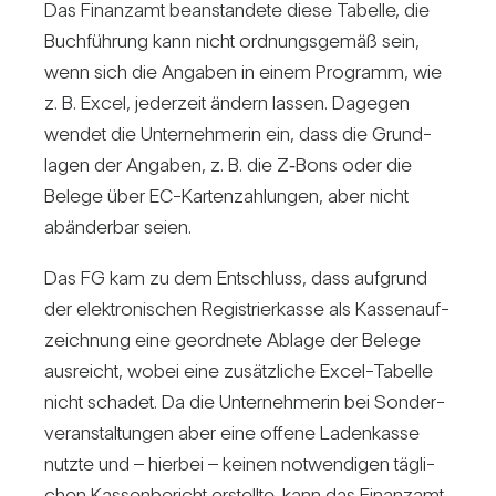
Das Finanzamt bean­stan­dete diese Tabelle, die
Buch­füh­rung kann nicht ord­nungs­gemäß sein,
wenn sich die Angaben in einem Pro­gramm, wie
z. B. Excel, jeder­zeit ändern lassen. Dagegen
wendet die Unter­neh­merin ein, dass die Grund­
lagen der Angaben, z. B. die Z‑Bons oder die
Belege über EC-Kar­ten­zah­lungen, aber nicht
abän­derbar seien.
Das FG kam zu dem Ent­schluss, dass auf­grund
der elek­tro­ni­schen Regis­trier­kasse als Kas­sen­auf­
zeich­nung eine geord­nete Ablage der Belege
aus­reicht, wobei eine zusätz­liche Excel-Tabelle
nicht schadet. Da die Unter­neh­merin bei Son­der­
ver­an­stal­tungen aber eine offene Laden­kasse
nutzte und – hierbei – keinen not­wen­digen täg­li­
chen Kas­sen­be­richt erstellte, kann das Finanzamt