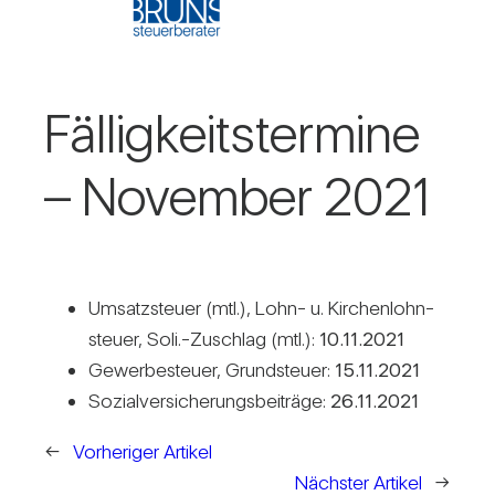
Fäl­lig­keits­ter­mine
– November 2021
Umsatz­steuer (mtl.), Lohn- u. Kir­chen­lohn­
steuer, Soli.-Zuschlag (mtl.):
10.11.2021
Gewer­be­steuer, Grund­steuer:
15.11.2021
Sozi­al­ver­si­che­rungs­bei­träge:
26.11.2021
←
Vorheriger Artikel
Nächster Artikel
→