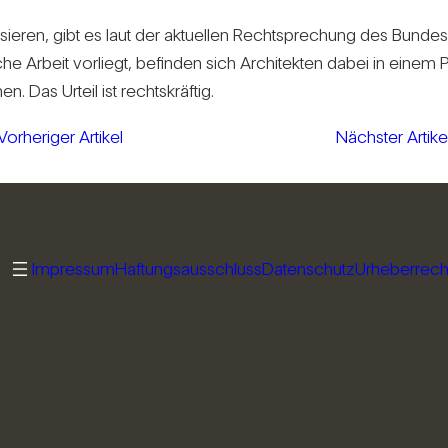
li­sieren, gibt es laut der aktu­ellen Recht­spre­chung des Bun­de
e Arbeit vor­liegt, befinden sich Archi­tekten dabei in einem Pl
Das Urteil ist rechts­kräftig.
Vorheriger Artikel
Nächster Artike
Impressum
Haftungsausschluss
Datenschutz
Urheberrech