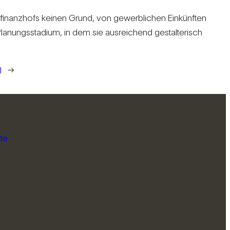
s­fi­nanz­hofs keinen Grund, von gewerb­li­chen Ein­künften
a­nungs­sta­dium, in dem sie aus­rei­chend gestal­te­risch
l
→
te