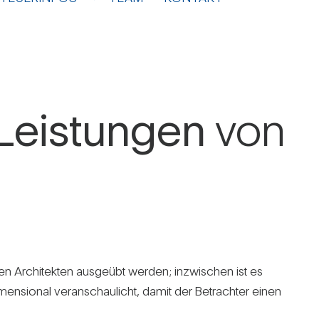
Leis­tungen
von
en Archi­tekten aus­geübt werden; inzwi­schen ist es
i­men­sional ver­an­schau­licht, damit der Betrachter einen