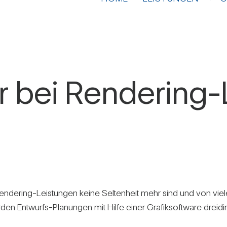
 bei Ren­de­ring-
n­de­ring-Leis­tungen keine Sel­ten­heit mehr sind und von viel
den Ent­wurfs-Pla­nungen mit Hilfe einer Gra­fik­soft­ware drei­d