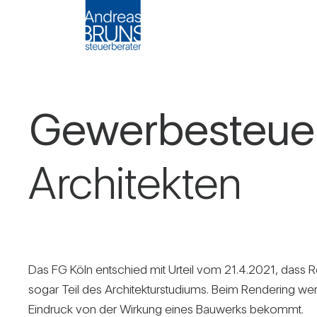
Gewer­be­steuer
Archi­tekten
Das FG Köln ent­schied mit Urteil vom 21.4.2021, dass Re
sogar Teil des Archi­tek­tur­stu­diums. Beim Ren­de­ring wer
Ein­druck von der Wir­kung eines Bau­werks bekommt.