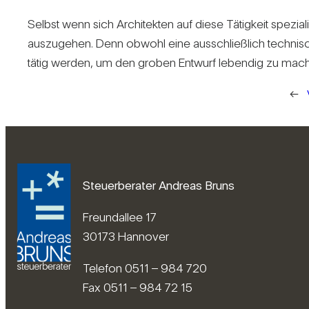
Selbst wenn sich Archi­tekten auf diese Tätig­keit spe­zia­
aus­zu­gehen. Denn obwohl eine aus­schließ­lich tech­ni­sch
tätig werden, um den groben Ent­wurf lebendig zu machen. 
←
Steuerberater Andreas Bruns
Freundallee 17
30173 Hannover
Telefon 0511 – 984 720
Fax 0511 – 984 72 15