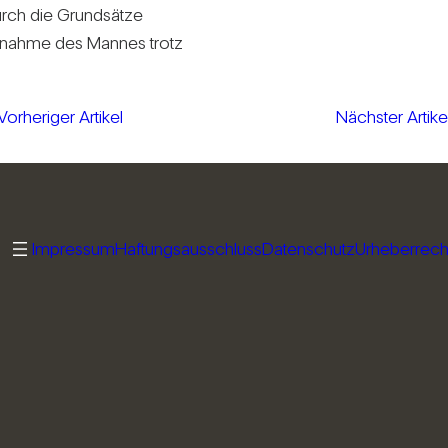
urch die Grund­sätze
h­nahme des Mannes trotz
Vorheriger Artikel
Nächster Artike
Impressum
Haftungsausschluss
Datenschutz
Urheberrech