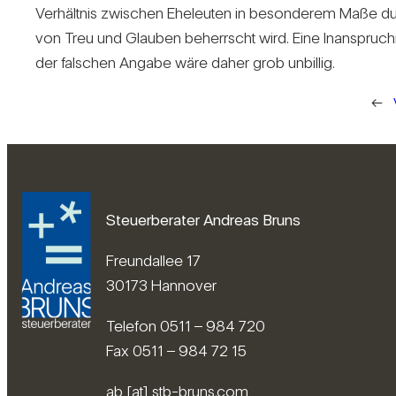
Ver­hältnis zwi­schen Ehe­leuten in beson­derem Maße d
von Treu und Glauben beherrscht wird. Eine Inan­spruc
der fal­schen Angabe wäre daher grob unbillig.
←
Steuerberater Andreas Bruns
Freundallee 17
30173 Hannover
Telefon 0511 – 984 720
Fax 0511 – 984 72 15
ab [at] stb-bruns.com