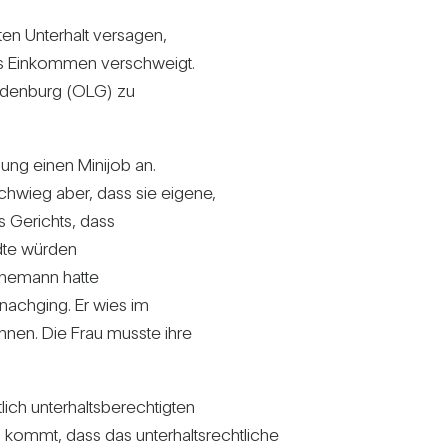
en Unter­halt ver­sagen,
es Ein­kommen ver­schweigt.
Olden­burg (OLG) zu
nung einen Minijob an.
­schwieg aber, dass sie eigene,
s Gerichts, dass
ndte würden
Ehe­mann hatte
nach­ging. Er wies im
nnen. Die Frau musste ihre
ch unter­halts­be­rech­tigten
u kommt, dass das unter­halts­recht­liche