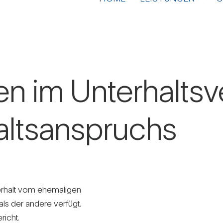
 im Unter­halts­v
alts­an­spruchs
r­halt vom ehe­ma­ligen
s der andere ver­fügt.
richt.