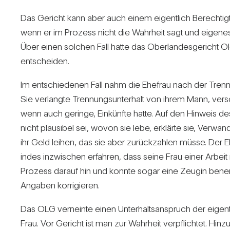
Das Gericht kann aber auch einem eigent­lich Berech­tigt
wenn er im Pro­zess nicht die Wahr­heit sagt und eigen
Über einen sol­chen Fall hatte das Ober­lan­des­ge­richt 
ent­scheiden.
Im ent­schie­denen Fall nahm die Ehe­frau nach der Tren­
Sie ver­langte Tren­nungs­un­ter­halt von ihrem Mann, ver
wenn auch geringe, Ein­künfte hatte. Auf den Hin­weis de
nicht plau­sibel sei, wovon sie lebe, erklärte sie, Ver­wa
ihr Geld leihen, das sie aber zurück­zahlen müsse. Der 
indes inzwi­schen erfahren, dass seine Frau einer Arbeit 
Pro­zess darauf hin und konnte sogar eine Zeugin bene
Angaben kor­ri­gieren.
Das OLG ver­neinte einen Unter­halts­an­spruch der eigent­li
Frau. Vor Gericht ist man zur Wahr­heit ver­pflichtet. Hinz