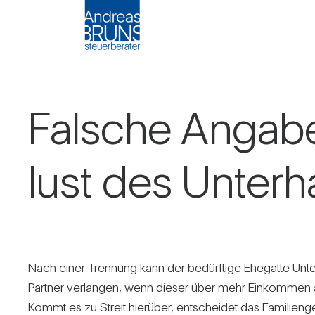
Fal­sche Angaben
lust des Unter­h
Nach einer Tren­nung kann der bedürf­tige Ehe­gatte Unte
Partner ver­langen, wenn dieser über mehr Ein­kommen al
Kommt es zu Streit hier­über, ent­scheidet das Fami­li­en­ge­