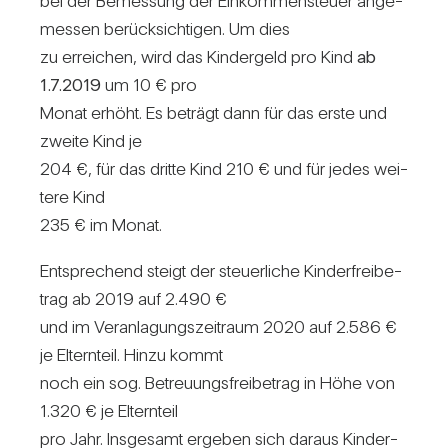
bei der Bemes­sung der Ein­kom­men­steuer ange­
messen berück­sich­tigen. Um dies
zu errei­chen, wird das Kin­der­geld pro Kind
ab
1.7.2019
um 10 € pro
Monat erhöht. Es beträgt dann für das erste und
zweite Kind je
204 €, für das dritte Kind 210 € und für jedes wei­
tere Kind
235 € im Monat.
Ent­spre­chend steigt der steu­er­liche Kin­der­frei­be­
trag ab 2019 auf 2.490 €
und im Ver­an­la­gungs­zeit­raum 2020 auf 2.586 €
je Eltern­teil. Hinzu kommt
noch ein sog. Betreu­ungs­frei­be­trag in Höhe von
1.320 € je Eltern­teil
pro Jahr. Ins­ge­samt ergeben sich daraus Kin­der­