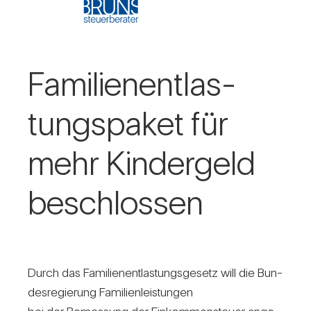
Fami­li­en­ent­las­
tungs­paket für
mehr Kin­der­geld
beschlossen
Durch das Fami­li­en­ent­las­tungs­ge­setz will die Bun­
des­re­gie­rung Fami­li­en­leis­tungen