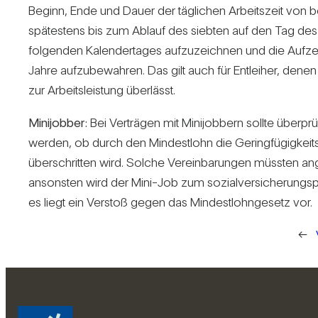
Beginn, Ende und Dauer der täg­li­chen Arbeits­zeit von
spä­tes­tens bis zum Ablauf des siebten auf den Tag des d
fol­genden Kalen­der­tages auf­zu­zeichnen und die Auf­z
Jahre auf­zu­be­wahren. Das gilt auch für Ent­leiher, denen
zur Arbeits­leis­tung über­lässt.
Mini­jobber:
Bei Ver­trägen mit Mini­job­bern sollte über­prü
werden, ob durch den Min­dest­lohn die Gering­fü­gig­ke
über­schritten wird. Solche Ver­ein­ba­rungen müssten a
ansonsten wird der Mini-Job zum sozi­al­ver­si­che­rungs­
es liegt ein Ver­stoß gegen das Min­dest­lohn­ge­setz vor.
←