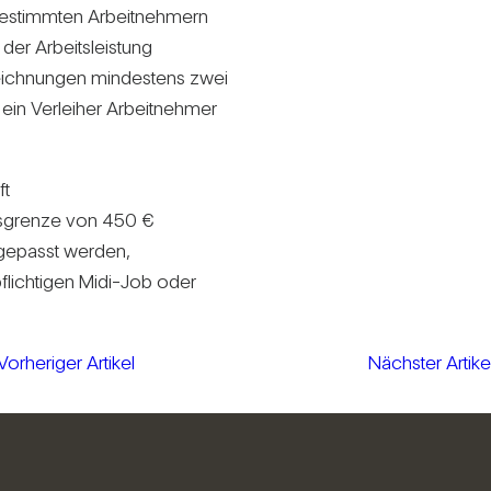
 bestimmten Arbeit­neh­mern
er Arbeits­leis­tung
eich­nungen min­des­tens zwei
 ein Ver­leiher Arbeit­nehmer
ft
its­grenze von 450 €
nge­passt werden,
pflich­tigen Midi-Job oder
Vorheriger Artikel
Nächster Artike