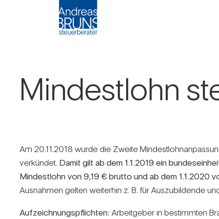
Min­dest­lohn s
Am 20.11.2018 wurde die Zweite Min­dest­lohn­an­pas­sungs
ver­kündet.
Damit gilt ab dem 1.1.2019 ein bun­des­ein­heit­
Min­dest­lohn von 9,19 € brutto und ab dem 1.1.2020 v
Aus­nahmen gelten wei­terhin z. B. für Aus­zu­bil­dende und 
Auf­zeich­nungs­pflichten:
Arbeit­geber in bestimmten Bran