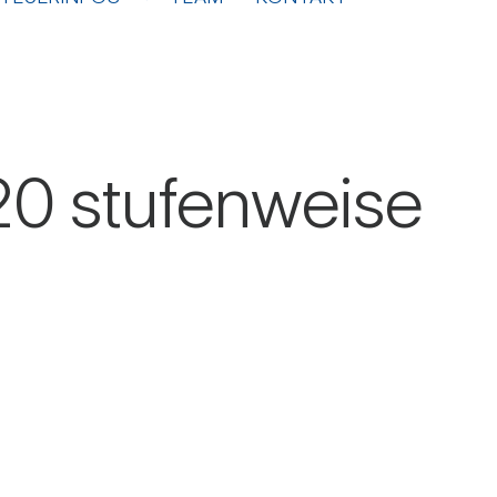
0 stu­fen­weise