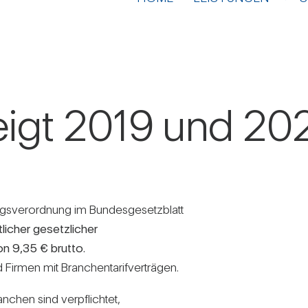
teigt 2019 und 202
­ver­ord­nung im Bun­des­ge­setz­blatt
li­cher gesetz­li­cher
on 9,35 € brutto.
Firmen mit Bran­chen­ta­rif­ver­trägen.
­chen sind ver­pflichtet,