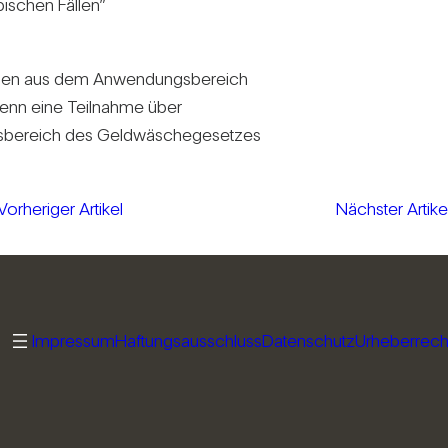
pi­schen Fällen”
 wurden aus dem Anwen­dungs­be­reich
wenn eine Teil­nahme über
s­be­reich des Geld­wä­sche­ge­setzes
Vorheriger Artikel
Nächster Artike
Impressum
Haftungsausschluss
Datenschutz
Urheberrech