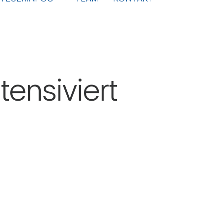
n­si­viert