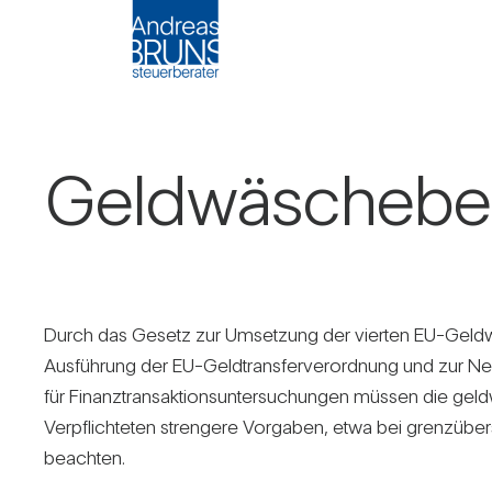
Geld­wä­sche­be­
Durch das Gesetz zur Umset­zung der vierten EU-Geld­wä­s
Aus­füh­rung der EU-Geld­trans­fer­ver­ord­nung und zur Neu­or
für Finanz­trans­ak­ti­ons­un­ter­su­chungen müssen die geld­
Ver­pflich­teten stren­gere Vor­gaben, etwa bei grenz­über
beachten.