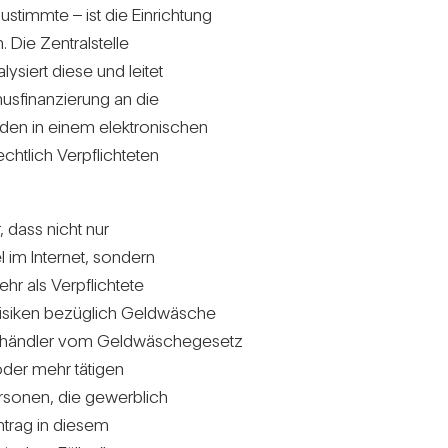
immte – ist die Ein­rich­tung
. Die Zen­tral­stelle
y­siert diese und leitet
s­fi­nan­zie­rung an die
rden in einem elek­tro­ni­schen
cht­lich Ver­pflich­teten
, dass nicht nur
l im Internet, son­dern
hr als Ver­pflich­tete
isiken bezüg­lich Geld­wä­sche
er­händler vom Geld­wä­sche­ge­setz
oder mehr tätigen
r­sonen, die gewerb­lich
n­trag in diesem