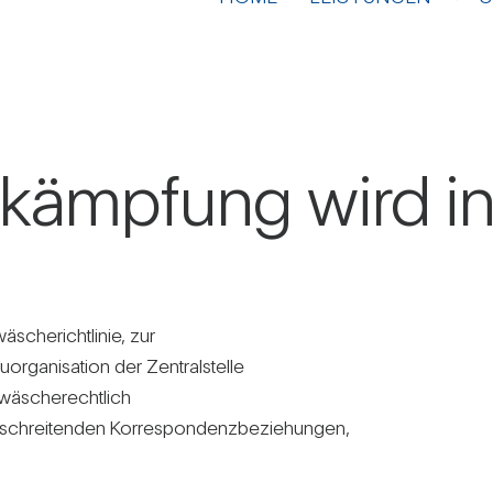
kämp­fung wird inte
che­richt­linie, zur
­ga­ni­sa­tion der Zen­tral­stelle
wä­sche­recht­lich
­schrei­tenden Kor­re­spon­denz­be­zie­hungen,