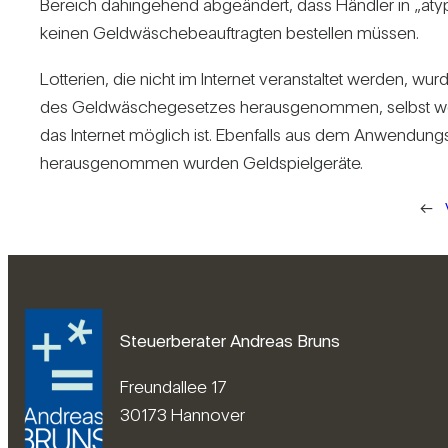
Bereich dahin­ge­hend abge­än­dert, dass Händler in „aty­
keinen Geld­wä­sche­be­auf­tragten bestellen müssen.
Lot­te­rien, die nicht im Internet ver­an­staltet werden,
des Geld­wä­sche­ge­setzes her­aus­ge­nommen, selbst 
das Internet mög­lich ist. Eben­falls aus dem Anwen­dung
her­aus­ge­nommen wurden Geld­spiel­ge­räte.
←
Steuerberater Andreas Bruns
Freundallee 17
30173 Hannover