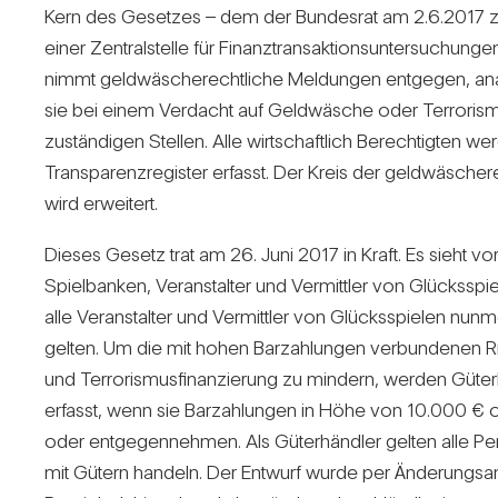
Kern des Gesetzes – dem der Bun­desrat am 2.6.2017 zust
einer Zen­tral­stelle für Finanz­trans­ak­ti­ons­un­ter­su­chungen
nimmt geld­wä­sche­recht­liche Mel­dungen ent­gegen, ana­l
sie bei einem Ver­dacht auf Geld­wä­sche oder Ter­ro­ris­mu
zustän­digen Stellen. Alle wirt­schaft­lich Berech­tigten we
Trans­pa­renz­re­gister erfasst. Der Kreis der geld­wä­sche­re
wird erwei­tert.
Dieses Gesetz trat am 26. Juni 2017 in Kraft. Es sieht vor
Spiel­banken, Ver­an­stalter und Ver­mittler von Glücks­spie
alle Ver­an­stalter und Ver­mittler von Glücks­spielen nun­me
gelten. Um die mit hohen Bar­zah­lungen ver­bun­denen R
und Ter­ro­ris­mus­fi­nan­zie­rung zu min­dern, werden Güt
erfasst, wenn sie Bar­zah­lungen in Höhe von 10.000 € 
oder ent­ge­gen­nehmen. Als Güter­händler gelten alle Pe
mit Gütern han­deln. Der Ent­wurf wurde per Ände­rungs­a