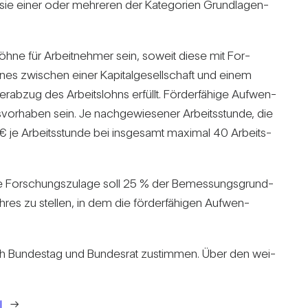
e einer oder meh­reren der Kate­go­rien Grund­la­gen­
­löhne für Arbeit­nehmer sein, soweit diese mit For­
es zwi­schen einer Kapi­tal­ge­sell­schaft und einem
r­abzug des Arbeits­lohns erfüllt. För­der­fä­hige Auf­wen­
­vor­haben sein. Je nach­ge­wie­sener Arbeits­stunde, die
0 € je Arbeits­stunde bei ins­ge­samt maximal 40 Arbeits­
Die For­schungs­zu­lage soll 25 % der Bemes­sungs­grund­
es zu stellen, in dem die för­der­fä­higen Auf­wen­
och Bun­destag und Bun­desrat zustimmen. Über den wei­
l
→