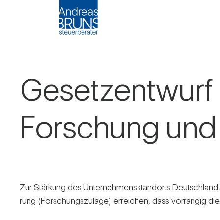
Gesetz­ent­wurf 
For­schung und 
Zur Stär­kung des Unter­neh­mens­stand­orts Deutsch­land w
rung (For­schungs­zu­lage) errei­chen, dass vor­rangig die 