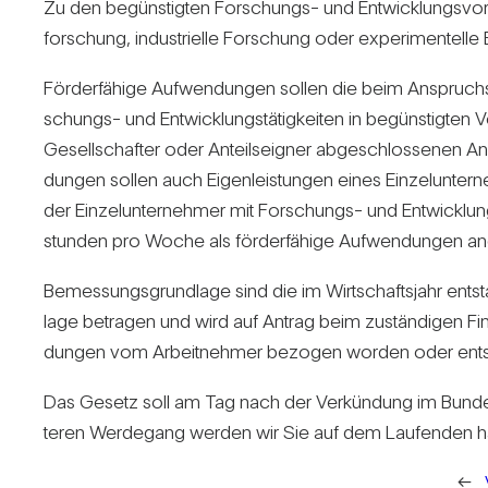
Zu den begüns­tigten For­schungs- und Ent­wick­lungs­vo
for­schung, indus­tri­elle For­schung oder expe­ri­men­telle
För­der­fä­hige Auf­wen­dungen sollen die beim Anspruchs­
schungs- und Ent­wick­lungs­tä­tig­keiten in begüns­tigte
Gesell­schafter oder Anteils­eigner abge­schlos­senen Anste
dungen sollen auch Eigen­leis­tungen eines Ein­zel­un­ter
der Ein­zel­un­ter­nehmer mit For­schungs- und Ent­wick­lu
stunden pro Woche als för­der­fä­hige Auf­wen­dungen an
Bemes­sungs­grund­lage sind die im Wirt­schafts­jahr ent
lage betragen und wird auf Antrag beim zustän­digen Fina
dungen vom Arbeit­nehmer bezogen worden oder ent­s
Das Gesetz soll am Tag nach der Ver­kün­dung im Bun­de
teren Wer­de­gang werden wir Sie auf dem Lau­fenden ha
←