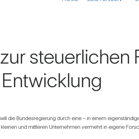
zur steu­er­li­chen
Ent­wick­lung
ill die Bun­des­re­gie­rung durch eine – in einem eigen­stän­dig
kleinen und mitt­leren Unter­nehmen ver­mehrt in eigene For­schun