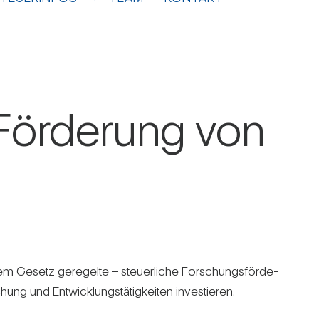
 För­de­rung von
em Gesetz gere­gelte – steu­er­liche For­schungs­för­de­
g und Ent­wick­lungs­tä­tig­keiten inves­tieren.