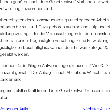
r­haben gehören nach dem Gesetz­ent­wurf Vor­haben, soweit si
 Ent­wick­lung zuzu­ordnen sind.
be­rech­tigten dem Lohn­steu­er­abzug unter­lie­genden Arbeits
n Vor­haben betraut sind. Dazu gehören auch solche auf­grund ein
l­lungs­ver­trags, der die Vor­aus­set­zungen für den Lohn­steu­e
­neh­mers in einem begüns­tigten For­schungs- und Ent­wick­lungs
ngs­tä­tig­keiten beschäf­tigt ist, können dem Ent­wurf zufolge 3
ge­setzt werden.
­stan­denen för­der­fä­higen Auf­wen­dungen, maximal 2 Mio. €. 
nzamt gewährt. Der Antrag ist nach Ablauf des Wirt­schafts­jahr
tanden sind.
s­ge­setz­blatt in Kraft treten. Dem Gesetz­ent­wurf müssen n
lten.
Vorheriger Artikel
Nächster Artike