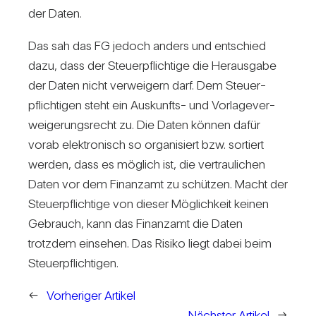
der Daten.
Das sah das FG jedoch anders und ent­schied
dazu, dass der Steu­er­pflich­tige die Her­aus­gabe
der Daten nicht ver­wei­gern darf. Dem Steu­er­
pflich­tigen steht ein Aus­kunfts- und Vor­la­ge­ver­
wei­ge­rungs­recht zu. Die Daten können dafür
vorab elek­tro­nisch so orga­ni­siert bzw. sor­tiert
werden, dass es mög­lich ist, die ver­trau­li­chen
Daten vor dem Finanzamt zu schützen. Macht der
Steu­er­pflich­tige von dieser Mög­lich­keit keinen
Gebrauch, kann das Finanzamt die Daten
trotzdem ein­sehen. Das Risiko liegt dabei beim
Steu­er­pflich­tigen.
←
Vorheriger Artikel
Nächster Artikel
→