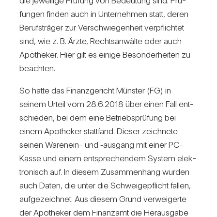
die jewei­lige Prü­fung von Bedeu­tung sind. Prü­
fungen finden auch in Unter­nehmen statt, deren
Berufs­träger zur Ver­schwie­gen­heit ver­pflichtet
sind, wie z. B. Ärzte, Rechts­an­wälte oder auch
Apo­theker. Hier gilt es einige Beson­der­heiten zu
beachten.
So hatte das Finanz­ge­richt Münster (FG) in
seinem Urteil vom 28.6.2018 über einen Fall ent­
schieden, bei dem eine Betriebs­prü­fung bei
einem Apo­theker statt­fand. Dieser zeich­nete
seinen Warenein- und ‑aus­gang mit einer PC-
Kasse und einem ent­spre­chendem System elek­
tro­nisch auf. In diesem Zusam­men­hang wurden
auch Daten, die unter die Schwei­ge­pflicht fallen,
auf­ge­zeichnet. Aus diesem Grund ver­wei­gerte
der Apo­theker dem Finanzamt die Her­aus­gabe