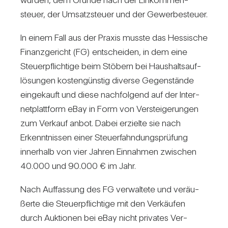
steuer, der Umsatz­steuer und der Gewer­be­steuer.
In einem Fall aus der Praxis musste das Hes­si­sche
Finanz­ge­richt (FG) ent­scheiden, in dem eine
Steu­er­pflich­tige beim Stö­bern bei Haus­halts­auf­
lö­sungen kos­ten­günstig diverse Gegen­stände
ein­ge­kauft und diese nach­fol­gend auf der Inter­
net­platt­form eBay in Form von Ver­stei­ge­rungen
zum Ver­kauf anbot. Dabei erzielte sie nach
Erkennt­nissen einer Steu­er­fahn­dungs­prü­fung
inner­halb von vier Jahren Ein­nahmen zwi­schen
40.000 und 90.000 € im Jahr.
Nach Auf­fas­sung des FG ver­wal­tete und ver­äu­
ßerte die Steu­er­pflich­tige mit den Ver­käufen
durch Auk­tionen bei eBay nicht pri­vates Ver­