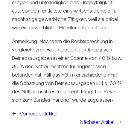
mögen und übte ledig­lich eine Hob­by­tä­tig­keit
aus, son­dern ent­fal­tete eine wirt­schaft­liche, d. h.
nach­hal­tige gewerb­liche Tätig­keit, weil sie dabei
wie ein gewerb­li­cher Händler auf­ge­treten ist.
Anmer­kung:
Nachdem die Recht­spre­chung in
ver­gleich­baren Fällen jedoch den Ansatz von
Betriebs­aus­gaben in einer Spanne von 40 % bzw.
80 % des Net­to­um­satzes für ange­messen
befunden hat, hält das FG im ent­schie­denen Fall
die Schät­zung von Betriebs­aus­gaben i. H. v. 60 %
des Net­to­um­satzes für gerecht­fer­tigt. Die Revi­
sion zum Bun­des­fi­nanzhof wurde zuge­lassen.
←
Vorheriger Artikel
Nächster Artikel
→