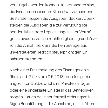
ver­aus­gabt werden können, als vor­handen sind;
die Ein­nahmen ein­schließ­lich etwa vor­han­dener
Bestände müssen die Aus­gaben decken. Über­
steigen die Aus­gaben die zur Ver­fü­gung ste­
henden Mittel oder liegt ein unge­klärter Ver­mö­
gens­zu­wachs vor, so recht­fer­tigt dies grund­sätz­
lich die Annahme, dass die Fehl­be­träge aus
unver­steu­erten, jedoch steu­er­pflich­tigen Ein­
nahmen stammen.
Nach einer Ent­schei­dung des Finanz­ge­richts
Rhein­land-Pfalz vom 9.5.2018 recht­fer­tigt ein
unge­klärter Geld­zu­wachs im Pri­vat­ver­mögen
oder eine unge­klärte Ein­lage in das Betriebs­ver­
mögen – auch bei einer for­mell ord­nungs­mä­
ßigen Buch­füh­rung – die Annahme, dass höhere