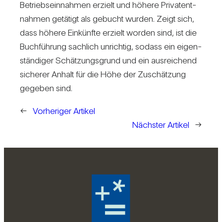
Betriebs­ein­nahmen erzielt und höhere Pri­vat­ent­
nahmen getä­tigt als gebucht wurden. Zeigt sich,
dass höhere Ein­künfte erzielt worden sind, ist die
Buch­füh­rung sach­lich unrichtig, sodass ein eigen­
stän­diger Schät­zungs­grund und ein aus­rei­chend
sicherer Anhalt für die Höhe der Zuschät­zung
gegeben sind.
←
Vorheriger Artikel
Nächster Artikel
→