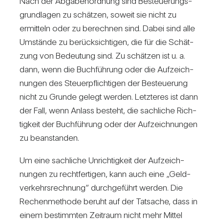
Nach der Abga­ben­ord­nung sind Besteue­rungs­
grund­lagen zu schätzen, soweit sie nicht zu
ermit­teln oder zu berechnen sind. Dabei sind alle
Umstände zu berück­sich­tigen, die für die Schät­
zung von Bedeu­tung sind. Zu schätzen ist u. a.
dann, wenn die Buch­füh­rung oder die Auf­zeich­
nungen des Steu­er­pflich­tigen der Besteue­rung
nicht zu Grunde gelegt werden. Letz­teres ist dann
der Fall, wenn Anlass besteht, die sach­liche Rich­
tig­keit der Buch­füh­rung oder der Auf­zeich­nungen
zu bean­standen.
Um eine sach­liche Unrich­tig­keit der Auf­zeich­
nungen zu recht­fer­tigen, kann auch eine „Geld­
ver­kehrs­rech­nung” durch­ge­führt werden. Die
Rechen­me­thode beruht auf der Tat­sache, dass in
einem bestimmten Zeit­raum nicht mehr Mittel