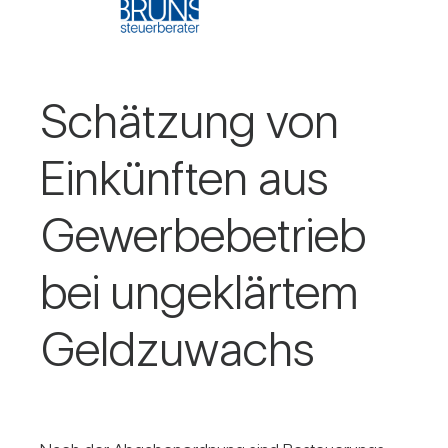
Schät­zung von
Ein­künften aus
Gewer­be­be­trieb
bei unge­klärtem
Geld­zu­wachs