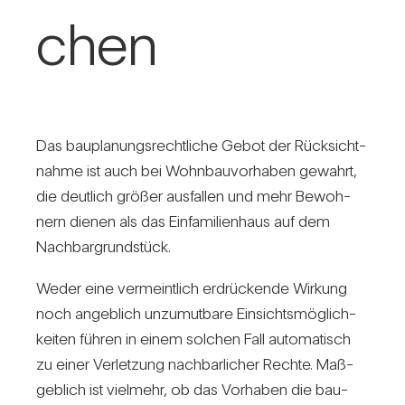
chen
Das bau­pla­nungs­recht­liche Gebot der Rück­sicht­
nahme ist auch bei Wohn­bau­vor­haben gewahrt,
die deut­lich größer aus­fallen und mehr Bewoh­
nern dienen als das Ein­fa­mi­li­en­haus auf dem
Nach­bar­grund­stück.
Weder eine ver­meint­lich erdrü­ckende Wir­kung
noch angeb­lich unzu­mut­bare Ein­sichts­mög­lich­
keiten führen in einem sol­chen Fall auto­ma­tisch
zu einer Ver­let­zung nach­bar­li­cher Rechte. Maß­
geb­lich ist viel­mehr, ob das Vor­haben die bau­