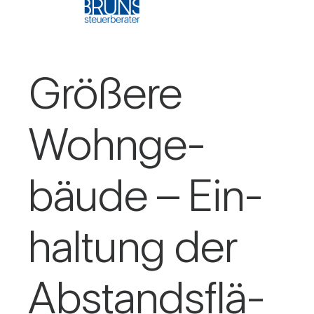
Grö­ßere
Wohn­ge­
bäude – Ein­
hal­tung der
Abstands­flä­