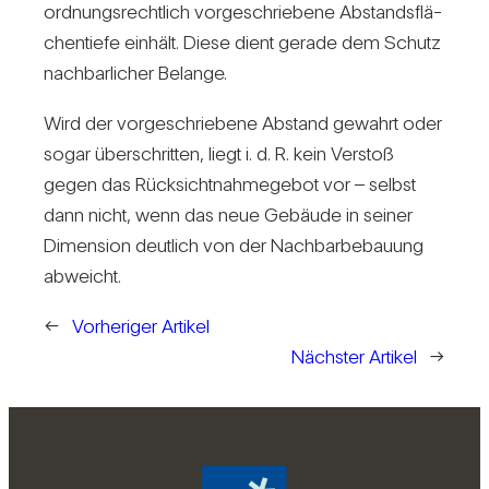
ord­nungs­recht­lich vor­ge­schrie­bene Abstands­flä­
chen­tiefe ein­hält. Diese dient gerade dem Schutz
nach­bar­li­cher Belange.
Wird der vor­ge­schrie­bene Abstand gewahrt oder
sogar über­schritten, liegt i. d. R. kein Ver­stoß
gegen das Rück­sicht­nah­me­gebot vor – selbst
dann nicht, wenn das neue Gebäude in seiner
Dimen­sion deut­lich von der Nach­bar­be­bauung
abweicht.
←
Vorheriger Artikel
Nächster Artikel
→