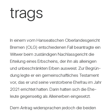
trags
In einem vom Han­sea­ti­schen Ober­lan­des­ge­richt
Bremen (OLG) ent­schie­denen Fall bean­tragte ein
Witwer beim zustän­digen Nach­lass­ge­richt die
Ertei­lung eines Erb­scheins, der ihn als allei­nigen
und unbe­schränkten Erben aus­weist. Zur Begrün­
dung legte er ein gemein­schaft­li­ches Tes­ta­ment
vor, das er und seine ver­stor­bene Ehe­frau im Jahr
2021 errichtet hatten. Darin hatten sich die Ehe­
leute gegen­seitig als Allein­erben ein­ge­setzt.
Dem Antrag wider­spra­chen jedoch die beiden