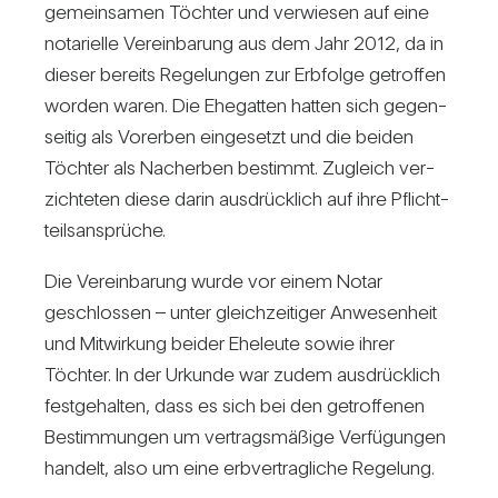
gemein­samen Töchter und ver­wiesen auf eine
nota­ri­elle Ver­ein­ba­rung aus dem Jahr 2012, da in
dieser bereits Rege­lungen zur Erb­folge getroffen
worden waren. Die Ehe­gatten hatten sich gegen­
seitig als Vor­erben ein­ge­setzt und die beiden
Töchter als Nach­erben bestimmt. Zugleich ver­
zich­teten diese darin aus­drück­lich auf ihre Pflicht­
teils­an­sprüche.
Die Ver­ein­ba­rung wurde vor einem Notar
geschlossen – unter gleich­zei­tiger Anwe­sen­heit
und Mit­wir­kung beider Ehe­leute sowie ihrer
Töchter. In der Urkunde war zudem aus­drück­lich
fest­ge­halten, dass es sich bei den getrof­fenen
Bestim­mungen um ver­trags­mä­ßige Ver­fü­gungen
han­delt, also um eine erb­ver­trag­liche Rege­lung.